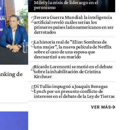
Milei y la crisis de liderazgo en el
peronismo
Tercera Guerra Mundial: la inteligencia
2
artificial reveló cuáles serían los
primeros países latinoamericanos en ser
derrotados
La historia real de "Elize: Sombras de
3
una mujer", la nueva película de Netflix
sobre el caso de una esposa que
descuartizó a su marido
Ricardo Lorenzetti se metió en el debate
4
sobre la inhabilitación de Cristina
anking de
Kirchner
Di Tullio impugnó a Joaquín Benegas
5
Lynch por un presunto conflicto de
intereses en el debate de la Ley de Tierras
VER MÁS