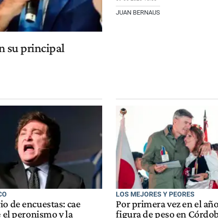
JUAN BERNAUS
n su principal
CO
LOS MEJORES Y PEORES
io de encuestas: cae
Por primera vez en el añ
e el peronismo y la
figura de peso en Córdob