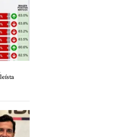
l
leísta