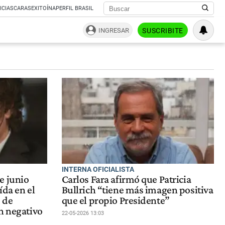
ICIAS
CARAS
EXITOÍNA
PERFIL BRASIL
INGRESAR
SUSCRIBITE
INTERNA OFICIALISTA
e junio
Carlos Fara afirmó que Patricia
ída en el
Bullrich “tiene más imagen positiva
 de
que el propio Presidente”
n negativo
22-05-2026 13:03