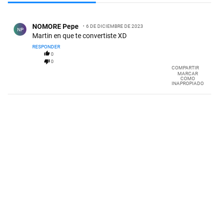
Todos los comentarios
Comentario de NOMORE Pepe.
NOMORE Pepe
6 DE DICIEMBRE DE 2023
NP
Martin en que te convertiste XD
RESPONDER
0
0
COMPARTIR
MARCAR
COMO
INAPROPIADO