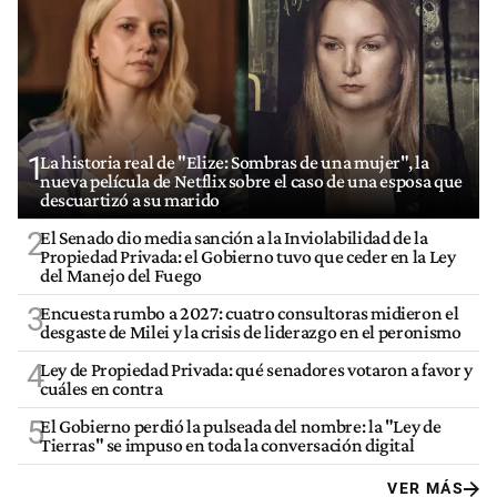
1
La historia real de "Elize: Sombras de una mujer", la
nueva película de Netflix sobre el caso de una esposa que
descuartizó a su marido
2
El Senado dio media sanción a la Inviolabilidad de la
Propiedad Privada: el Gobierno tuvo que ceder en la Ley
del Manejo del Fuego
3
Encuesta rumbo a 2027: cuatro consultoras midieron el
desgaste de Milei y la crisis de liderazgo en el peronismo
4
Ley de Propiedad Privada: qué senadores votaron a favor y
cuáles en contra
5
El Gobierno perdió la pulseada del nombre: la "Ley de
Tierras" se impuso en toda la conversación digital
VER MÁS