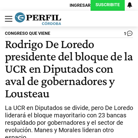
SUSCRIBITE
INGRESAR
Política
Economía
Judiciales
Sociedad
Cultura
Espectáculos
Deportes
Protagonistas
CONGRESO QUE VIENE
1
Rodrigo De Loredo
presidente del bloque de la
UCR en Diputados con
aval de gobernadores y
Lousteau
La UCR en Diputados se divide, pero De Loredo
liderará el bloque mayoritario con 23 bancas
respaldado por gobernadores y el sector de
evolución. Manes y Morales lideran otro
espacio.