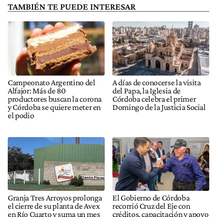
TAMBIÉN TE PUEDE INTERESAR
Campeonato Argentino del
A días de conocerse la visita
Alfajor: Más de 80
del Papa, la Iglesia de
productores buscan la corona
Córdoba celebra el primer
y Córdoba se quiere meter en
Domingo de la Justicia Social
el podio
Granja Tres Arroyos prolonga
El Gobierno de Córdoba
el cierre de su planta de Avex
recorrió Cruz del Eje con
en Río Cuarto y suma un mes
créditos, capacitación y apoyo