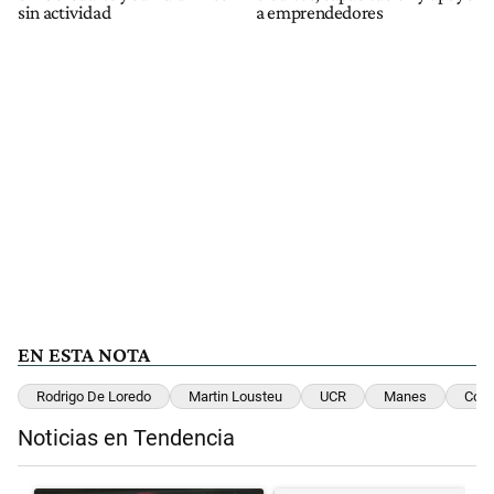
sin actividad
a emprendedores
EN ESTA NOTA
Rodrigo De Loredo
Martin Lousteu
UCR
Manes
Corn
Noticias en Tendencia
Este listado muestra los artículos con más comentarios en los últimos 