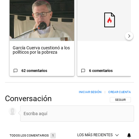
Un artículo de tendencia con el título "García Cuerva cuestionó a los
Un artículo de tendencia con el t
García Cuerva cuestionó a los
políticos por la pobreza
62 comentarios
6 comentarios
INICIAR SESIÓN
|
CREAR CUENTA
Conversación
SIGA ESTA CON
SEGUIR
LOS MÁS RECIENTES
TODOS LOS COMENTARIOS
1