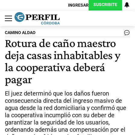
SUSCRIBITE
INGRESAR
Política
Economía
Judiciales
Sociedad
Cultura
Espectáculos
Deportes
Protagonistas
CAMINO ALDAO
Rotura de caño maestro
deja casas inhabitables y
la cooperativa deberá
pagar
El juez determinó que los daños fueron
consecuencia directa del ingreso masivo de
agua desde la red domiciliaria y confirmó que
la cooperativa incumplió con su deber de
garantizar la seguridad de los usuarios,
ordenando además una compensación por el