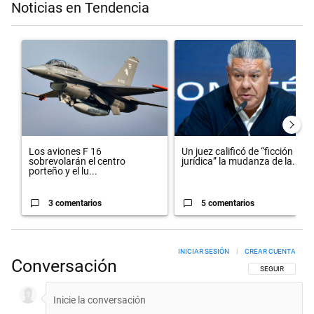
Noticias en Tendencia
Este listado muestra los artículos con más comentarios en los últimos 
Un artículo de tendencia con el título "Los aviones F 16 sobrevolarán
Un artículo de tendencia con el t
Los aviones F 16
Un juez calificó de “ficción
sobrevolarán el centro
jurídica” la mudanza de la...
porteño y el lu...
3 comentarios
5 comentarios
INICIAR SESIÓN
|
CREAR CUENTA
Conversación
SIGA ESTA CON
SEGUIR