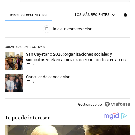
LOS MÁS RECIENTES
TODOS LOS COMENTARIOS
Todos los comentarios
Inicie la conversación
CONVERSACIONES ACTIVAS
Este listado muestra los artículos con más comentarios en los últimos 
Un artículo de tendencia con el título "San Cayetano 2026: organizaci
San Cayetano 2026: organizaciones sociales y
sindicatos vuelven a movilizarse con fuertes reclamos al
29
Gobierno
Un artículo de tendencia con el título "Canciller de cancelación" con 3 
Canciller de cancelación
3
Gestionado por