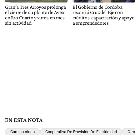
Granja Tres Arroyos prolonga
El Gobierno de Córdoba
el cierre de su planta de Avex
recorrió Cruz del Eje con
en Río Cuarto y suma un mes
créditos, capacitación y apoyo
sin actividad
a emprendedores
EN ESTA NOTA
Camino Aldao
Cooperativa De Provisión De Electricidad
Otros S