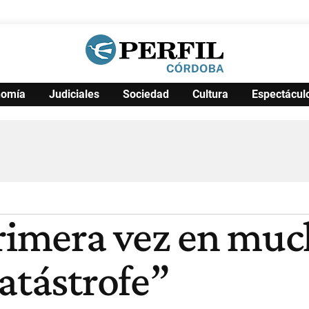
nomía
Judiciales
Sociedad
Cultura
Espectácul
Política
Pymes
Salud
Internacional
Clima
Deportes
Business
Noticias
Caras
primera vez en muc
atástrofe”