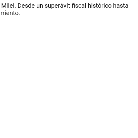
de
Milei. Desde un superávit fiscal histórico hasta
Có
imiento.
|
Per
Ce
1