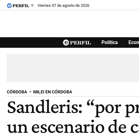
viernes 07 de agosto de 2026
Últimas noticias
Política
Eco
Inicio
Ahora
Opinión
Cultura
Arte
Educación
Videos
Córdoba
Reperfilar
Diario del Juicio
CÓRDOBA
MILEI EN CÓRDOBA
Sandleris: “por 
un escenario de c