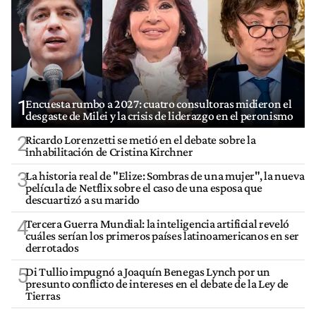
1
Encuesta rumbo a 2027: cuatro consultoras midieron el
desgaste de Milei y la crisis de liderazgo en el peronismo
2
Ricardo Lorenzetti se metió en el debate sobre la
inhabilitación de Cristina Kirchner
3
La historia real de "Elize: Sombras de una mujer", la nueva
película de Netflix sobre el caso de una esposa que
descuartizó a su marido
4
Tercera Guerra Mundial: la inteligencia artificial reveló
cuáles serían los primeros países latinoamericanos en ser
derrotados
5
Di Tullio impugnó a Joaquín Benegas Lynch por un
presunto conflicto de intereses en el debate de la Ley de
Tierras