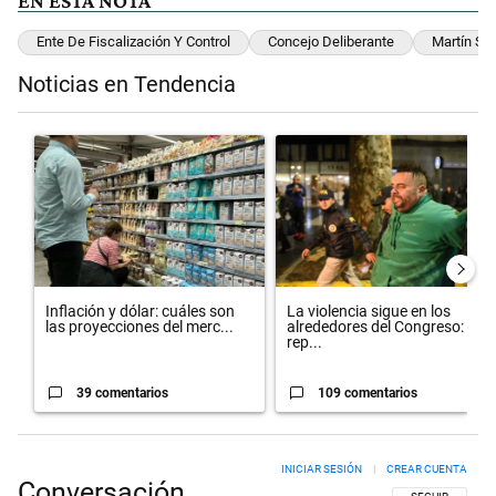
EN ESTA NOTA
Ente De Fiscalización Y Control
Concejo Deliberante
Martín Si
Noticias en Tendencia
Este listado muestra los artículos con más comentarios en los últimos 
Un artículo de tendencia con el título "Inflación y dólar: cuáles so
Un artículo de tendencia con el 
Inflación y dólar: cuáles son
La violencia sigue en los
las proyecciones del merc...
alrededores del Congreso:
rep...
39 comentarios
109 comentarios
INICIAR SESIÓN
|
CREAR CUENTA
Conversación