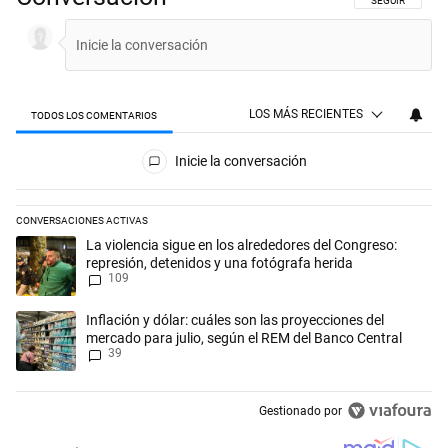
SIGA ESTA CON
SEGUIR
LOS MÁS RECIENTES
TODOS LOS COMENTARIOS
Todos los comentarios
Inicie la conversación
CONVERSACIONES ACTIVAS
Este listado muestra los artículos con más comentarios en los últimos 
Un artículo de tendencia con el título "La violencia sigue en los alred
La violencia sigue en los alrededores del Congreso:
represión, detenidos y una fotógrafa herida
109
Un artículo de tendencia con el título "Inflación y dólar: cuáles son l
Inflación y dólar: cuáles son las proyecciones del
mercado para julio, según el REM del Banco Central
39
Gestionado por