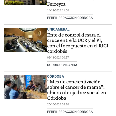
Ferreyra
14-11-2024 11:00
PERFIL REDACCIÓN CÓRDOBA
UNICAMERAL
Ente de control desata el
cruce entre la UCR y el PJ,
con el foco puesto en el RIGI
cordobés
03-11-2024 00:57
RODRIGO MIRANDA
CÓRDOBA
"Mes de concientización
sobre el cáncer de mama":
abierto de ajedrez social en
Córdoba
25-10-2024 08:20
PERFIL REDACCIÓN CÓRDOBA