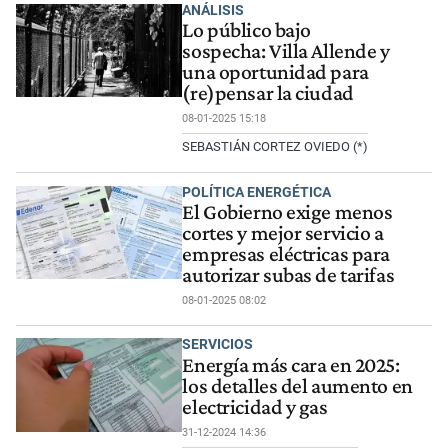
ANÁLISIS
Lo público bajo
sospecha: Villa Allende y
una oportunidad para
(re)pensar la ciudad
08-01-2025 15:18
SEBASTIÁN CORTEZ OVIEDO (*)
POLÍTICA ENERGÉTICA
El Gobierno exige menos
cortes y mejor servicio a
empresas eléctricas para
autorizar subas de tarifas
08-01-2025 08:02
SERVICIOS
Energía más cara en 2025:
los detalles del aumento en
electricidad y gas
31-12-2024 14:36