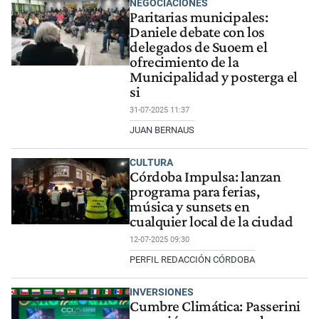
NEGOCIACIONES
Paritarias municipales:
Daniele debate con los
delegados de Suoem el
ofrecimiento de la
Municipalidad y posterga el
si
31-07-2025 11:37
JUAN BERNAUS
CULTURA
Córdoba Impulsa: lanzan
programa para ferias,
música y sunsets en
cualquier local de la ciudad
12-07-2025 09:30
PERFIL REDACCIÓN CÓRDOBA
INVERSIONES
Cumbre Climática: Passerini