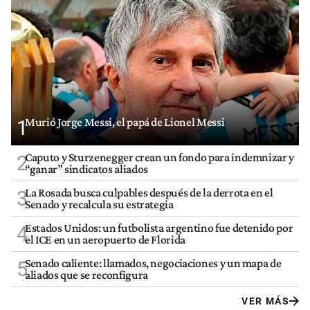
Murió Jorge Messi, el papá de Lionel Messi
1
Caputo y Sturzenegger crean un fondo para indemnizar y
2
“ganar” sindicatos aliados
La Rosada busca culpables después de la derrota en el
3
Senado y recalcula su estrategia
Estados Unidos: un futbolista argentino fue detenido por
4
el ICE en un aeropuerto de Florida
Senado caliente: llamados, negociaciones y un mapa de
5
aliados que se reconfigura
VER MÁS