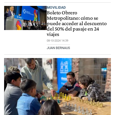
MOVILIDAD
Boleto Obrero
Metropolitano: cómo se
puede acceder al descuento
del 50% del pasaje en 24
viajes
08-10-2024 14:39
JUAN BERNAUS