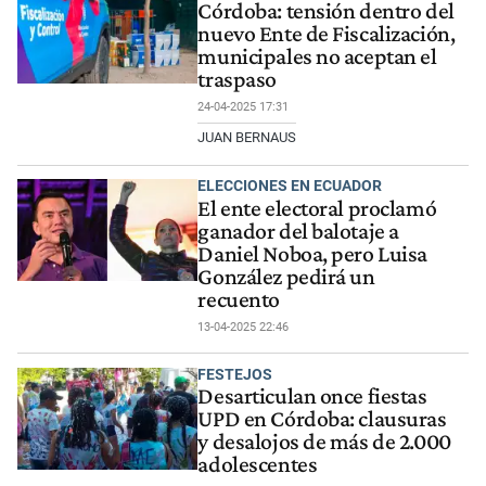
Córdoba: tensión dentro del
nuevo Ente de Fiscalización,
municipales no aceptan el
traspaso
24-04-2025 17:31
JUAN BERNAUS
ELECCIONES EN ECUADOR
El ente electoral proclamó
ganador del balotaje a
Daniel Noboa, pero Luisa
González pedirá un
recuento
13-04-2025 22:46
FESTEJOS
Desarticulan once fiestas
UPD en Córdoba: clausuras
y desalojos de más de 2.000
adolescentes