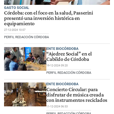
GASTO SOCIAL
Córdoba: con el foco en la salud, Passerini
presentó una inversión histórica en
equipamiento
27-12-2024 10:07
PERFIL REDACCIÓN CÓRDOBA
ENTE BIOCÓRDOBA
“Ajedrez Social” en el
Cabildo de Córdoba
19-12-2024 09:20
PERFIL REDACCIÓN CÓRDOBA
ENTE BIOCÓRDOBA
Concierto Circular: para
disfrutar de música creada
con instrumentos reciclados
11-12-2024 06:53
PERFIL REDACCIÓN CÓRDOBA