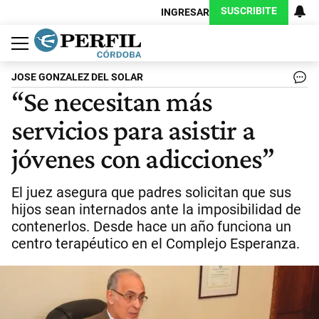
SUSCRIBITE
INGRESAR
Política
Economía
Judiciales
Sociedad
Cultura
Espectáculos
Deportes
Protagonistas
JOSE GONZALEZ DEL SOLAR
“Se necesitan más
servicios para asistir a
jóvenes con adicciones”
El juez asegura que padres solicitan que sus
hijos sean internados ante la imposibilidad de
contenerlos. Desde hace un año funciona un
centro terapéutico en el Complejo Esperanza.