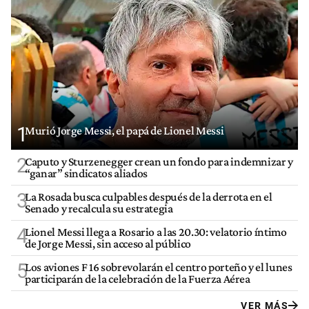
1
Murió Jorge Messi, el papá de Lionel Messi
2
Caputo y Sturzenegger crean un fondo para indemnizar y
“ganar” sindicatos aliados
3
La Rosada busca culpables después de la derrota en el
Senado y recalcula su estrategia
4
Lionel Messi llega a Rosario a las 20.30: velatorio íntimo
de Jorge Messi, sin acceso al público
5
Los aviones F 16 sobrevolarán el centro porteño y el lunes
participarán de la celebración de la Fuerza Aérea
VER MÁS