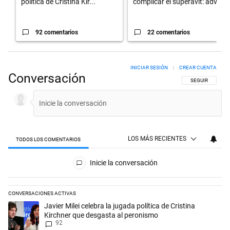
política de Cristina Kir...
complicar el superávit: adv...
92 comentarios
22 comentarios
INICIAR SESIÓN
|
CREAR CUENTA
Conversación
SIGA ESTA CON
SEGUIR
LOS MÁS RECIENTES
TODOS LOS COMENTARIOS
Todos los comentarios
Inicie la conversación
CONVERSACIONES ACTIVAS
Este listado muestra los artículos con más comentarios en los últimos 
Un artículo de tendencia con el título "Javier Milei celebra la jugada p
Javier Milei celebra la jugada política de Cristina
Kirchner que desgasta al peronismo
92