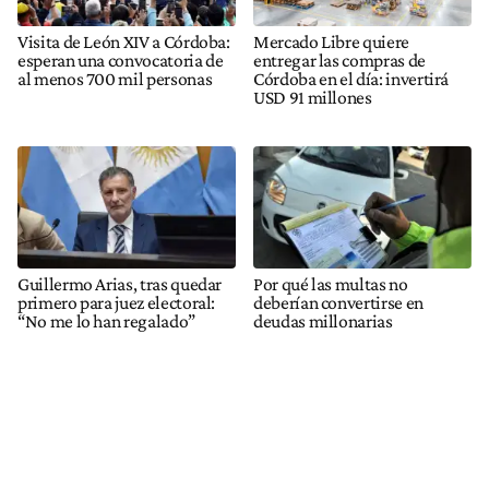
Visita de León XIV a Córdoba:
Mercado Libre quiere
esperan una convocatoria de
entregar las compras de
al menos 700 mil personas
Córdoba en el día: invertirá
USD 91 millones
Guillermo Arias, tras quedar
Por qué las multas no
primero para juez electoral:
deberían convertirse en
“No me lo han regalado”
deudas millonarias