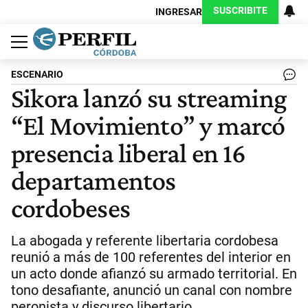
SUSCRIBITE
INGRESAR
Política
Economía
Judiciales
Sociedad
Cultura
Espectáculos
Deportes
Protagonistas
ESCENARIO
Sikora lanzó su streaming
“El Movimiento” y marcó
presencia liberal en 16
departamentos
cordobeses
La abogada y referente libertaria cordobesa
reunió a más de 100 referentes del interior en
un acto donde afianzó su armado territorial. En
tono desafiante, anunció un canal con nombre
peronista y discurso libertario.