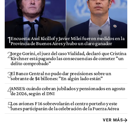
1
Encuesta: Axel Kicillof y Javier Milei fueron medidos en la
Provincia de Buenos Aires y hubo un claro ganador
2
Jorge Gorini, el juez del caso Vialidad, declaró que Cristina
Kirchner está pagando las consecuencias de cometer "un
delito comprobado"
3
El Banco Central no pudo dar precisiones sobre un
sobrante de $4 billones: "En algún lado están"
4
ANSES: cuándo cobran jubilados y pensionados en agosto
de 2026, según el DNI
5
Los aviones F 16 sobrevolarán el centro porteño y este
lunes participarán de la celebración de la Fuerza Aérea
VER MÁS