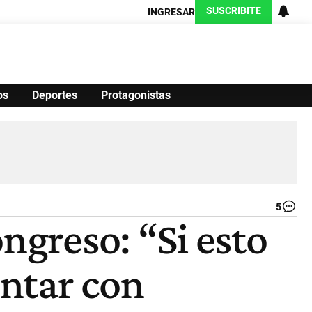
SUSCRIBITE
INGRESAR
os
Deportes
Protagonistas
Ciencia
Protagonistas
Tecnología
CARAS
Exitoina
Turismo
Exitoina
Gaming
Vivo
5
So
ngreso: “Si esto
Car
|
NA
ontar con