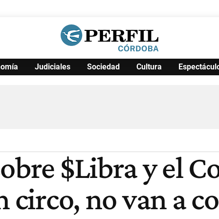
nomía
Judiciales
Sociedad
Cultura
Espectácul
Política
Pymes
Salud
Internacional
Clima
Deportes
Business
Noticias
Caras
obre $Libra y el Co
n circo, no van a c