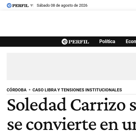
sábado 08 de agosto de 2026
Últimas noticias
Política
Eco
Inicio
Ahora
Opinión
Cultura
Arte
Educación
Videos
Córdoba
Reperfilar
Diario del Juicio
CÓRDOBA
CASO LIBRA Y TENSIONES INSTITUCIONALES
Soledad Carrizo s
se convierte en u