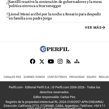
4
Santilli reactiva la contención de gobernadores y la mesa
política convoca a Sturzenegger
5
Lionel Messi arribó por la noche a Rosario para despedir
en familia a su padre Jorge
VER MÁS
CANALES RSS
QUIENES SOMOS
CONTÁCTENOS
PRIVACIDAD
EQUIPO
REGLAS
Perfil.com - Editorial Perfil S.A.
| © Perfil.com 2006-2026 - Todos los
derechos reservados.
Editor responsable: Carlos Piro.
Registro de la propiedad intelectual RL-2024-31002957-APN-DNDA#MJ
Dirección:
California 2715
,
C1289ABI
,
CABA, Argentina
| Teléfono:
+54 9 11
3453 4567
| E-mail:
atencion@perfil.com