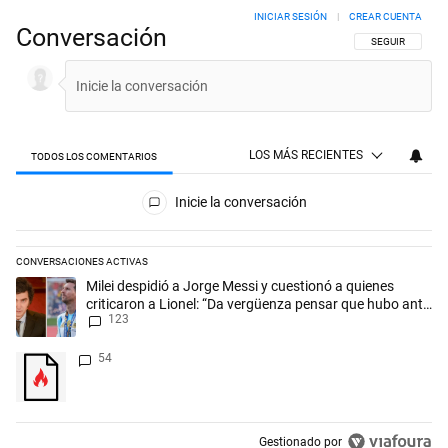
INICIAR SESIÓN
|
CREAR CUENTA
Conversación
SIGA ESTA CON
SEGUIR
LOS MÁS RECIENTES
TODOS LOS COMENTARIOS
Todos los comentarios
Inicie la conversación
CONVERSACIONES ACTIVAS
Este listado muestra los artículos con más comentarios en los últimos 
Un artículo de tendencia con el título "Milei despidió a Jorge Messi y
Milei despidió a Jorge Messi y cuestionó a quienes
criticaron a Lionel: “Da vergüenza pensar que hubo anti-
123
Messi”
Un artículo de tendencia con el título "" con 54 comentarios.
54
Gestionado por