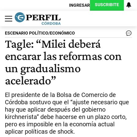
SUSCRIBITE
INGRESAR
Política
Economía
Judiciales
Sociedad
Cultura
Espectáculos
Deportes
Protagonistas
ESCENARIO POLÍTICO/ECONÓMICO
Tagle: “Milei deberá
encarar las reformas con
un gradualismo
acelerado”
El presidente de la Bolsa de Comercio de
Córdoba sostuvo que el “ajuste necesario que
hay que aplicar después del gobierno
kirchnerista” debe hacerse en un plazo corto,
pero es imposible en la economía actual
aplicar políticas de shock.