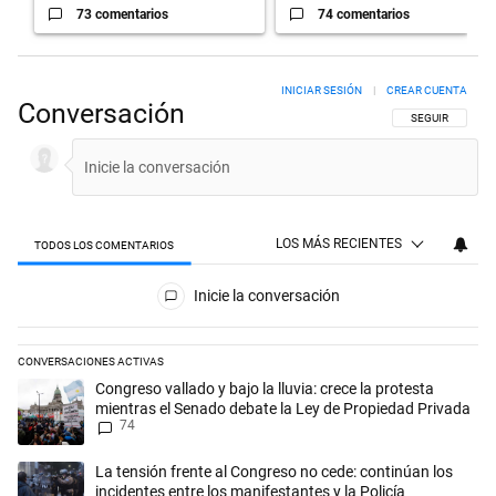
73 comentarios
74 comentarios
INICIAR SESIÓN
|
CREAR CUENTA
Conversación
SIGA ESTA CON
SEGUIR
LOS MÁS RECIENTES
TODOS LOS COMENTARIOS
Todos los comentarios
Inicie la conversación
CONVERSACIONES ACTIVAS
Este listado muestra los artículos con más comentarios en los últimos 
Un artículo de tendencia con el título "Congreso vallado y bajo la lluv
Congreso vallado y bajo la lluvia: crece la protesta
mientras el Senado debate la Ley de Propiedad Privada
74
Un artículo de tendencia con el título "La tensión frente al Congreso n
La tensión frente al Congreso no cede: continúan los
incidentes entre los manifestantes y la Policía