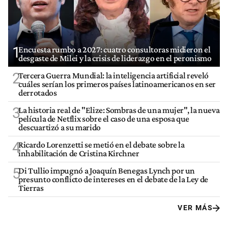
1
Encuesta rumbo a 2027: cuatro consultoras midieron el
desgaste de Milei y la crisis de liderazgo en el peronismo
2
Tercera Guerra Mundial: la inteligencia artificial reveló
cuáles serían los primeros países latinoamericanos en ser
derrotados
3
La historia real de "Elize: Sombras de una mujer", la nueva
película de Netflix sobre el caso de una esposa que
descuartizó a su marido
4
Ricardo Lorenzetti se metió en el debate sobre la
inhabilitación de Cristina Kirchner
5
Di Tullio impugnó a Joaquín Benegas Lynch por un
presunto conflicto de intereses en el debate de la Ley de
Tierras
VER MÁS