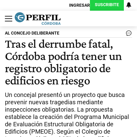
SUSCRIBITE
INGRESAR
Política
Economía
Judiciales
Sociedad
Cultura
Espectáculos
Deportes
Protagonistas
AL CONCEJO DELIBERANTE
Tras el derrumbe fatal,
Córdoba podría tener un
registro obligatorio de
edificios en riesgo
Un concejal presentó un proyecto que busca
prevenir nuevas tragedias mediante
inspecciones obligatorias. La propuesta
establece la creación del Programa Municipal
de Evaluación Estructural Obligatoria de
Edificios (PMEOE). Según el Colegio de