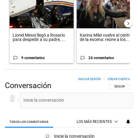
Lionel Messi llegó a Rosario
Karina Milei vuelve al centro
para despedir a su padre, ...
de la escena: reúne a los...
9 comentarios
24 comentarios
INICIAR SESIÓN
|
CREAR CUENTA
Conversación
SIGA ESTA CON
SEGUIR
LOS MÁS RECIENTES
TODOS LOS COMENTARIOS
Todos los comentarios
Inicie la conversación