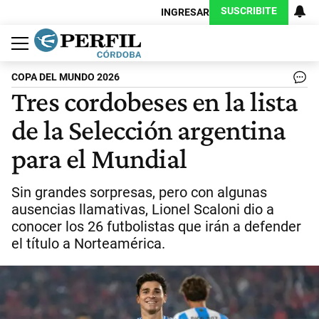
SUSCRIBITE
INGRESAR
Política
Economía
Judiciales
Sociedad
Cultura
Espectáculos
Deportes
Protagonistas
COPA DEL MUNDO 2026
Tres cordobeses en la lista
de la Selección argentina
para el Mundial
Sin grandes sorpresas, pero con algunas
ausencias llamativas, Lionel Scaloni dio a
conocer los 26 futbolistas que irán a defender
el título a Norteamérica.