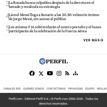
3
La Rosada busca culpables después de la derrota en el
Senado y recalcula su estrategia
4
Lionel Messi llega a Rosario a las 20.30: velatorio íntimo
de Jorge Messi, sin acceso al público
5
Los aviones F 16 sobrevolarán el centro porteño y el lunes
participarán de la celebración de la Fuerza Aérea
VER MÁS
CANALES RSS
QUIENES SOMOS
CONTÁCTENOS
PRIVACIDAD
EQUIPO
REGLAS
Perfil.com - Editorial Perfil S.A.
| © Perfil.com 2006-2026 - Todos los
derechos reservados.