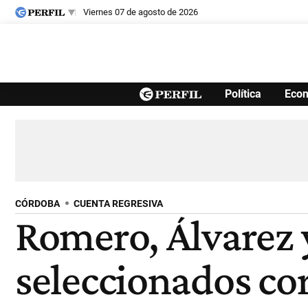
viernes 07 de agosto de 2026
Últimas noticias
Política
Eco
Inicio
Ahora
Opinión
Cultura
Arte
Educación
Videos
Córdoba
Reperfilar
Diario del Juicio
CÓRDOBA
CUENTA REGRESIVA
Romero, Álvarez 
seleccionados co