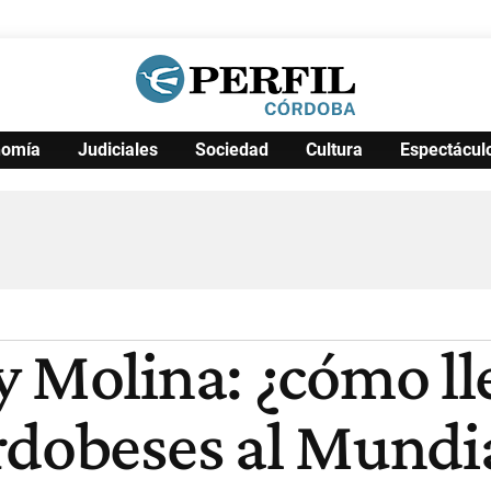
nomía
Judiciales
Sociedad
Cultura
Espectácul
Política
Pymes
Salud
Internacional
Clima
Deportes
Business
Noticias
Caras
y Molina: ¿cómo ll
rdobeses al Mundi