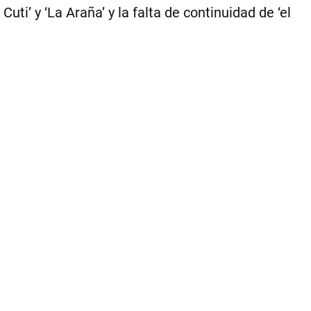
pos
uti’ y ‘La Araña’ y la falta de continuidad de ‘el
ref
de
Ba
y
Re
Ma
co
su
reh
a
po
dí
del
ini
del
Mu
20
|
CE
PE