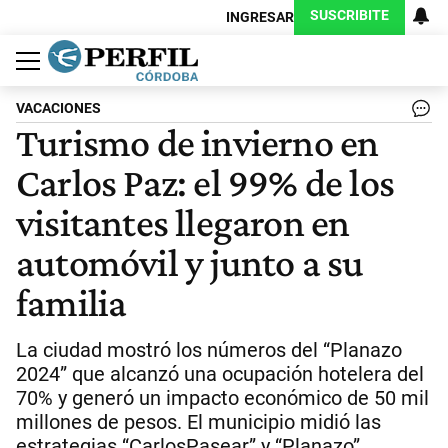
SUSCRIBITE
INGRESAR
Política
Economía
Judiciales
Sociedad
Cultura
Espectáculos
Deportes
Protagonistas
VACACIONES
Turismo de invierno en
Carlos Paz: el 99% de los
visitantes llegaron en
automóvil y junto a su
familia
La ciudad mostró los números del “Planazo
2024” que alcanzó una ocupación hotelera del
70% y generó un impacto económico de 50 mil
millones de pesos. El municipio midió las
estrategias “CarlosPasear” y “Planazo”.