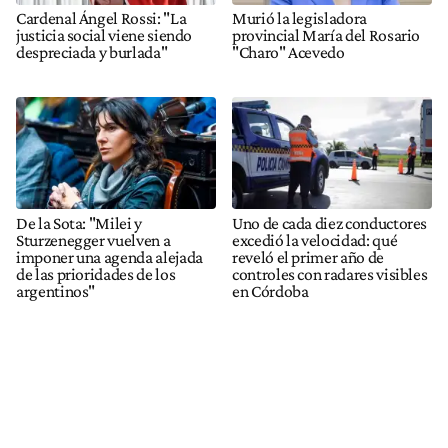
Cardenal Ángel Rossi: "La
Murió la legisladora
justicia social viene siendo
provincial María del Rosario
despreciada y burlada"
"Charo" Acevedo
De la Sota: "Milei y
Uno de cada diez conductores
Sturzenegger vuelven a
excedió la velocidad: qué
imponer una agenda alejada
reveló el primer año de
de las prioridades de los
controles con radares visibles
argentinos"
en Córdoba