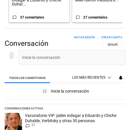
indagar a Eduardo y Chiche
Milei fueron medidos e...
Duhal...
37 comentarios
27 comentarios
INICIAR SESIÓN
|
CREAR CUENTA
Conversación
SIGA ESTA CON
SEGUIR
LOS MÁS RECIENTES
TODOS LOS COMENTARIOS
Todos los comentarios
Inicie la conversación
CONVERSACIONES ACTIVAS
Este listado muestra los artículos con más comentarios en los últimos 
Un artículo de tendencia con el título "Vacunatorio VIP: piden indaga
Vacunatorio VIP: piden indagar a Eduardo y Chiche
Duhalde, Verbitsky y otras 30 personas
37