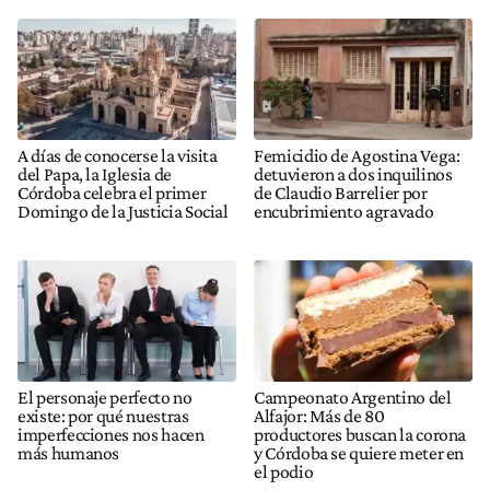
A días de conocerse la visita
Femicidio de Agostina Vega:
del Papa, la Iglesia de
detuvieron a dos inquilinos
Córdoba celebra el primer
de Claudio Barrelier por
Domingo de la Justicia Social
encubrimiento agravado
El personaje perfecto no
Campeonato Argentino del
existe: por qué nuestras
Alfajor: Más de 80
imperfecciones nos hacen
productores buscan la corona
más humanos
y Córdoba se quiere meter en
el podio