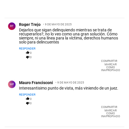
Comentario de Roger Trejo.
Roger Trejo
9 DE MAYO DE 2025
RT
Dejarlos que sigan delinquiendo mientras se trata de
recuperarlos?, no lo veo como una gran solución. Cómo
siempre, ni una línea para la víctima, derechos humanos
solo para delincuentes
RESPONDER
0
0
COMPARTIR
MARCAR
COMO
INAPROPIADO
Comentario de Mauro Francisconi.
Mauro Francisconi
9 DE MAYO DE 2025
MF
Interesantisimo punto de vista, más viniendo de un juez.
RESPONDER
0
0
COMPARTIR
MARCAR
COMO
INAPROPIADO