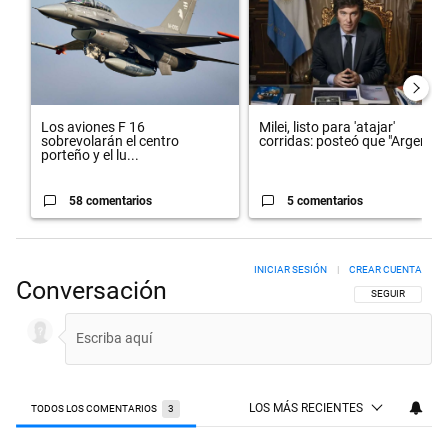
Los aviones F 16
Milei, listo para 'atajar'
sobrevolarán el centro
corridas: posteó que "Argent...
porteño y el lu...
58 comentarios
5 comentarios
INICIAR SESIÓN
|
CREAR CUENTA
Conversación
SIGA ESTA CON
SEGUIR
LOS MÁS RECIENTES
TODOS LOS COMENTARIOS
3
Todos los comentarios