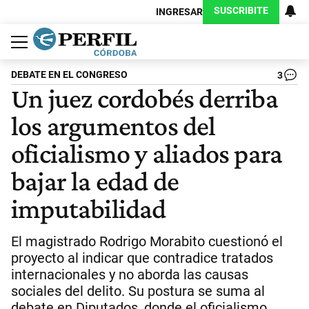
SUSCRIBITE
INGRESAR
Política
Economía
Judiciales
Sociedad
Cultura
Espectáculos
Deportes
Protagonistas
DEBATE EN EL CONGRESO
3
Un juez cordobés derriba
los argumentos del
oficialismo y aliados para
bajar la edad de
imputabilidad
El magistrado Rodrigo Morabito cuestionó el
proyecto al indicar que contradice tratados
internacionales y no aborda las causas
sociales del delito. Su postura se suma al
debate en Diputados, donde el oficialismo