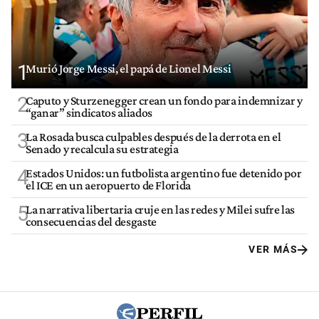
1
Murió Jorge Messi, el papá de Lionel Messi
2
Caputo y Sturzenegger crean un fondo para indemnizar y
“ganar” sindicatos aliados
3
La Rosada busca culpables después de la derrota en el
Senado y recalcula su estrategia
4
Estados Unidos: un futbolista argentino fue detenido por
el ICE en un aeropuerto de Florida
5
La narrativa libertaria cruje en las redes y Milei sufre las
consecuencias del desgaste
VER MÁS