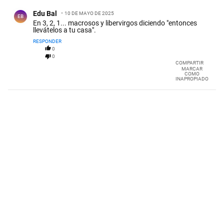
Comentario de Edu Bal.
Edu Bal
10 DE MAYO DE 2025
EB
En 3, 2, 1... macrosos y libervirgos diciendo "entonces
llevátelos a tu casa".
RESPONDER
0
0
COMPARTIR
MARCAR
COMO
INAPROPIADO