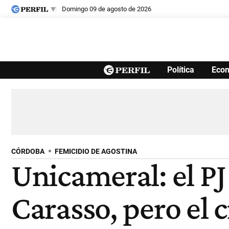
domingo 09 de agosto de 2026
Últimas noticias
Política
Eco
Inicio
Ahora
Opinión
Cultura
Arte
Educación
Videos
Córdoba
Reperfilar
Diario del Juicio
CÓRDOBA
FEMICIDIO DE AGOSTINA
Unicameral: el PJ
Carasso, pero el 