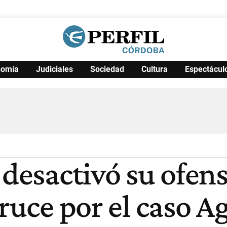
nomía
Judiciales
Sociedad
Cultura
Espectácul
Política
Pymes
Salud
Internacional
Clima
Deportes
Business
Noticias
Caras
 desactivó su ofen
cruce por el caso A