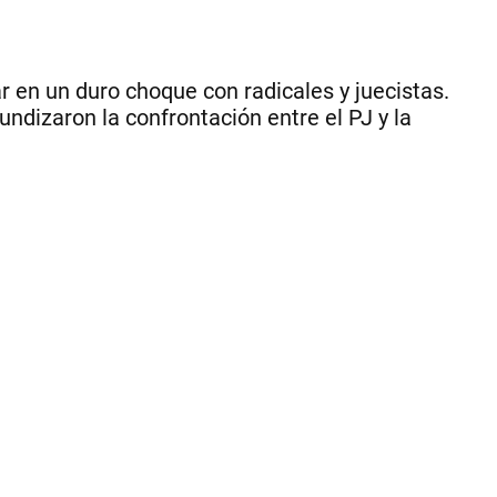
|
ce
-
Pr
Leg
 en un duro choque con radicales y juecistas.
undizaron la confrontación entre el PJ y la