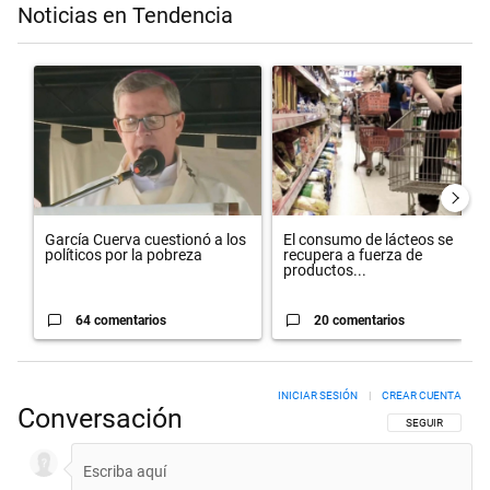
Noticias en Tendencia
Este listado muestra los artículos con más comentarios en los últimos 
Un artículo de tendencia con el título "García Cuerva cuestionó a los
Un artículo de tendencia con el
García Cuerva cuestionó a los
El consumo de lácteos se
políticos por la pobreza
recupera a fuerza de
productos...
64 comentarios
20 comentarios
INICIAR SESIÓN
|
CREAR CUENTA
Conversación
SIGA ESTA CON
SEGUIR