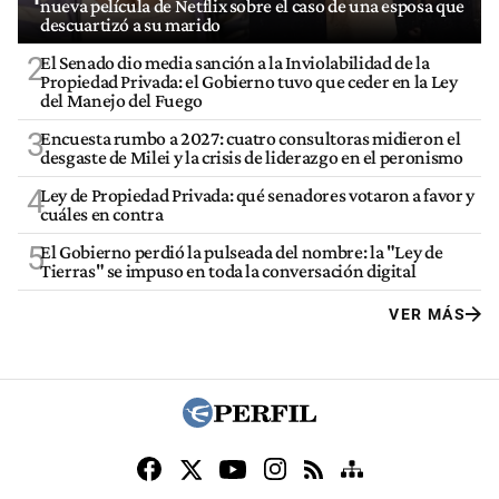
nueva película de Netflix sobre el caso de una esposa que
descuartizó a su marido
2
El Senado dio media sanción a la Inviolabilidad de la
Propiedad Privada: el Gobierno tuvo que ceder en la Ley
del Manejo del Fuego
3
Encuesta rumbo a 2027: cuatro consultoras midieron el
desgaste de Milei y la crisis de liderazgo en el peronismo
4
Ley de Propiedad Privada: qué senadores votaron a favor y
cuáles en contra
5
El Gobierno perdió la pulseada del nombre: la "Ley de
Tierras" se impuso en toda la conversación digital
VER MÁS