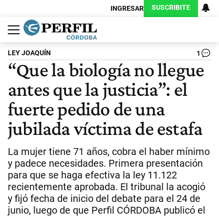
SUSCRIBITE
INGRESAR
Política
Economía
Judiciales
Sociedad
Cultura
Espectáculos
Deportes
Protagonistas
LEY JOAQUÍN
1
“Que la biología no llegue
antes que la justicia”: el
fuerte pedido de una
jubilada víctima de estafa
La mujer tiene 71 años, cobra el haber mínimo
y padece necesidades. Primera presentación
para que se haga efectiva la ley 11.122
recientemente aprobada. El tribunal la acogió
y fijó fecha de inicio del debate para el 24 de
junio, luego de que Perfil CÓRDOBA publicó el