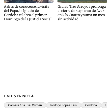
A días de conocerse la visita
Granja Tres Arroyos prolonga
del Papa, la Iglesia de
el cierre de su planta de Avex
Córdoba celebra el primer
en Río Cuarto y suma un mes
Domingo de la Justicia Social
sin actividad
EN ESTA NOTA
Cámara 10a. Del Crimen
Rodrigo López Tais
Córdoba
Ley