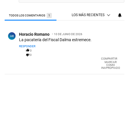
LOS MÁS RECIENTES
TODOS LOS COMENTARIOS
1
Todos los comentarios
Comentario de Horacio Romano.
Horacio Romano
10 DE JUNIO DE 2026
HR
La pacatería del Fiscal Dalma estremece.
RESPONDER
0
0
COMPARTIR
MARCAR
COMO
INAPROPIADO