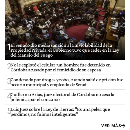
1
El Senado dio media sanción a la Inviolabilidad de la
Propiedad Privada: el Gobierno tuvo que ceder en la Ley
del Manejo del Fuego
2
No le explotó el celular: un hombre fue detenido en
Córdoba acusado por el femicidio de su esposa
3
Condenado por drogas y robo, cuando salió de prisión fue
becario municipal y empleado de Senaf
4
Guillermo Arias, juez electoral de Córdoba: no cesa la
polémica por el concurso
5
Luis Juez sobre la Ley de Tierras: "Es una pelea que
perdimos, no fuimos inteligentes"
VER MÁS