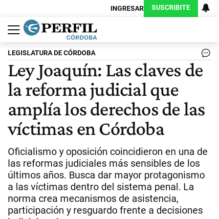
SUSCRIBITE
INGRESAR
Política
Economía
Judiciales
Sociedad
Cultura
Espectáculos
Deportes
Protagonistas
LEGISLATURA DE CÓRDOBA
Ley Joaquín: Las claves de
la reforma judicial que
amplía los derechos de las
víctimas en Córdoba
Oficialismo y oposición coincidieron en una de
las reformas judiciales más sensibles de los
últimos años. Busca dar mayor protagonismo
a las víctimas dentro del sistema penal. La
norma crea mecanismos de asistencia,
participación y resguardo frente a decisiones