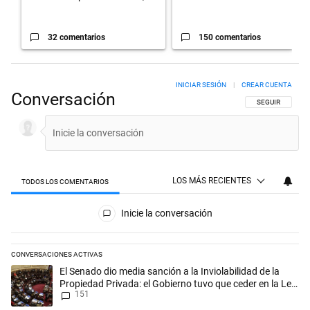
32 comentarios
150 comentarios
INICIAR SESIÓN
|
CREAR CUENTA
Conversación
SIGA ESTA CON
SEGUIR
LOS MÁS RECIENTES
TODOS LOS COMENTARIOS
Todos los comentarios
Inicie la conversación
CONVERSACIONES ACTIVAS
Este listado muestra los artículos con más comentarios en los últimos 
Un artículo de tendencia con el título "El Senado dio media sanción a l
El Senado dio media sanción a la Inviolabilidad de la
Propiedad Privada: el Gobierno tuvo que ceder en la Ley
151
del Manejo del Fuego