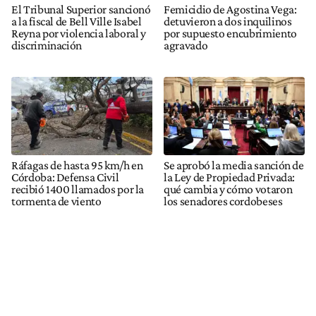
El Tribunal Superior sancionó
Femicidio de Agostina Vega:
a la fiscal de Bell Ville Isabel
detuvieron a dos inquilinos
Reyna por violencia laboral y
por supuesto encubrimiento
discriminación
agravado
Ráfagas de hasta 95 km/h en
Se aprobó la media sanción de
Córdoba: Defensa Civil
la Ley de Propiedad Privada:
recibió 1400 llamados por la
qué cambia y cómo votaron
tormenta de viento
los senadores cordobeses