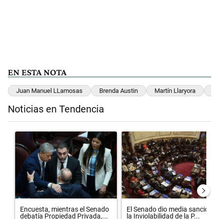
EN ESTA NOTA
Juan Manuel LLamosas
Brenda Austin
Martín Llaryora
Le
Noticias en Tendencia
Este listado muestra los artículos con más comentarios en los últimos 
Un artículo de tendencia con el título "Encuesta, mientras el Sena
Un artículo de tendencia con el 
Encuesta, mientras el Senado
El Senado dio media sanción a
debatía Propiedad Privada,...
la Inviolabilidad de la P...