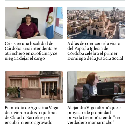
Crisis en una localidad de
A días de conocerse la visita
Córdoba: una intendenta se
del Papa, la Iglesia de
atrincheró en su oficina y se
Córdoba celebra el primer
niega a dejar el cargo
Domingo de la Justicia Social
Femicidio de Agostina Vega:
Alejandra Vigo afirmó que el
detuvieron a dos inquilinos
proyecto de propiedad
de Claudio Barrelier por
privada terminó siendo "un
encubrimiento agravado
verdadero mamarracho"