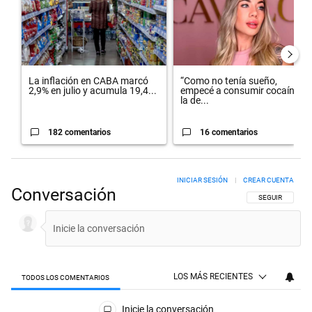
La inflación en CABA marcó
“Como no tenía sueño,
2,9% en julio y acumula 19,4...
empecé a consumir cocaína”:
la de...
182 comentarios
16 comentarios
INICIAR SESIÓN
|
CREAR CUENTA
Conversación
SIGA ESTA CON
SEGUIR
LOS MÁS RECIENTES
TODOS LOS COMENTARIOS
Todos los comentarios
Inicie la conversación