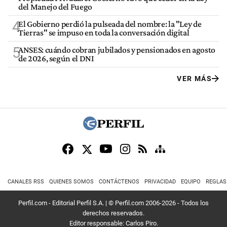
del Manejo del Fuego
4
El Gobierno perdió la pulseada del nombre: la "Ley de
Tierras" se impuso en toda la conversación digital
5
ANSES: cuándo cobran jubilados y pensionados en agosto
de 2026, según el DNI
VER MÁS
CANALES RSS
QUIENES SOMOS
CONTÁCTENOS
PRIVACIDAD
EQUIPO
REGLAS
Perfil.com - Editorial Perfil S.A.
| © Perfil.com 2006-2026 - Todos los
derechos reservados.
Editor responsable: Carlos Piro.