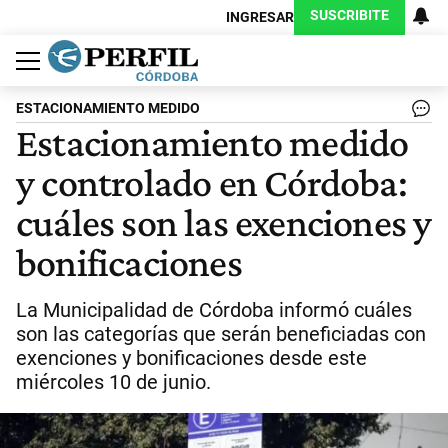
SUSCRIBITE
INGRESAR
Política
Economía
Judiciales
Sociedad
Cultura
Espectáculos
Deportes
Protagonistas
ESTACIONAMIENTO MEDIDO
Estacionamiento medido
y controlado en Córdoba:
cuáles son las exenciones y
bonificaciones
La Municipalidad de Córdoba informó cuáles
son las categorías que serán beneficiadas con
exenciones y bonificaciones desde este
miércoles 10 de junio.