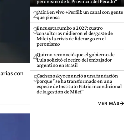
peronismo de la Provincia del Pecado"
¡Mirá en vivo +Perfil!: un canal con gente
2
que piensa
Encuesta rumbo a 2027: cuatro
3
consultoras midieron el desgaste de
Milei y la crisis de liderazgo en el
peronismo
Quirno reconoció que el gobierno de
4
Lula solicitó el retiro del embajador
argentino en Brasil
arias con
Cachanosky renunció a una fundación
5
porque "se ha transformado en una
especie de Instituto Patria incondicional
de la gestión de Milei"
VER MÁS