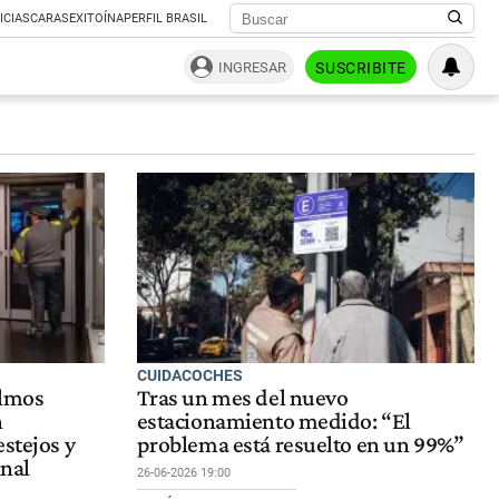
ICIAS
CARAS
EXITOÍNA
PERFIL BRASIL
INGRESAR
SUSCRIBITE
CUIDACOCHES
Olmos
Tras un mes del nuevo
n
estacionamiento medido: “El
estejos y
problema está resuelto en un 99%”
inal
26-06-2026 19:00