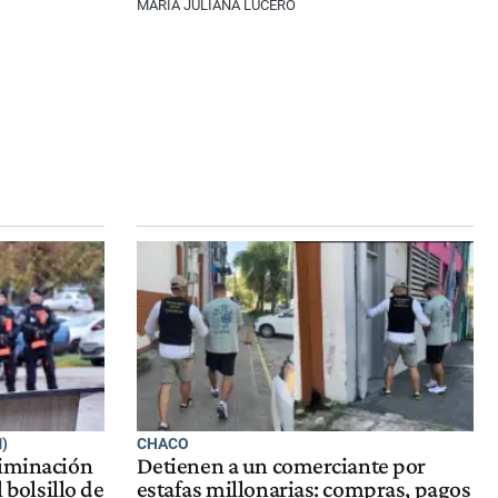
MARÍA JULIANA LUCERO
)
CHACO
liminación
Detienen a un comerciante por
l bolsillo de
estafas millonarias: compras, pagos