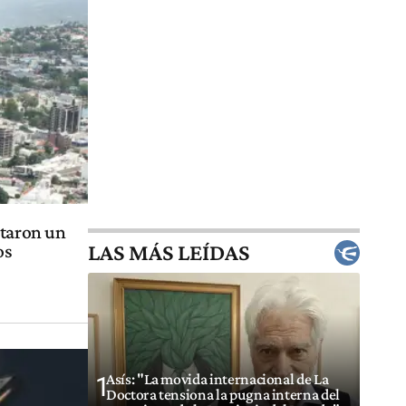
ntaron un
LAS MÁS LEÍDAS
os
Asís: "La movida internacional de La
1
Doctora tensiona la pugna interna del