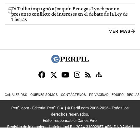
5
Di Tullio impugnó a Joaquín Benegas Lynch por un
presunto conflicto de intereses en el debate de la Ley de
Tierras
VER MÁS
CANALES RSS
QUIENES SOMOS
CONTÁCTENOS
PRIVACIDAD
EQUIPO
REGLAS
Perfil.com - Editorial Perfil S.A.
| © Perfil.com 2006-2026 - Todos los
derechos reservados.
Editor responsable: Carlos Piro.
Registro de la propiedad intelectual RL-2024-31002957-APN-DNDA#MJ
Dirección:
California 2715
,
C1289ABI
,
CABA, Argentina
| Teléfono:
+54 9 11
3453 4567
| E-mail:
atencion@perfil.com