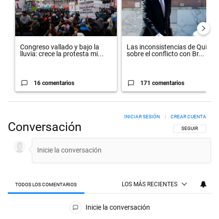
Congreso vallado y bajo la
Las inconsistencias de Quirno
lluvia: crece la protesta mi...
sobre el conflicto con Br...
16 comentarios
171 comentarios
INICIAR SESIÓN
|
CREAR CUENTA
Conversación
SIGA ESTA CON
SEGUIR
LOS MÁS RECIENTES
TODOS LOS COMENTARIOS
Todos los comentarios
Inicie la conversación