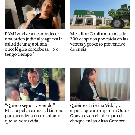
PAMI vuelve a desobedecer
Metalfor: Confirman más de
una orden judicial y agrava la
200 despidos por caída en las
salud de una jubilada
ventas y proceso preventivo
oncológica cordobesa: "No
de crisis
tengo tiempo"
“Quiero seguir viviendo”:
Quién es Cristina Vidal, la
Mateo pelea contra el tiempo
esposa que acompaña a Oscar
para acceder a un trasplante
González en el juicio por el
que salve su vida
choque en las Altas Cumbre