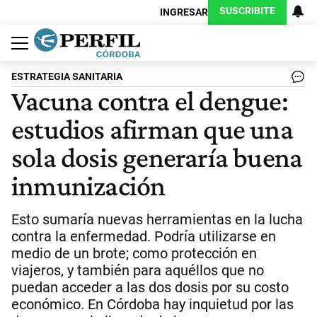
SUSCRIBITE
INGRESAR
Política
Economía
Judiciales
Sociedad
Cultura
Espectáculos
Deportes
Protagonistas
ESTRATEGIA SANITARIA
Vacuna contra el dengue:
estudios afirman que una
sola dosis generaría buena
inmunización
Esto sumaría nuevas herramientas en la lucha
contra la enfermedad. Podría utilizarse en
medio de un brote; como protección en
viajeros, y también para aquéllos que no
puedan acceder a las dos dosis por su costo
económico. En Córdoba hay inquietud por las