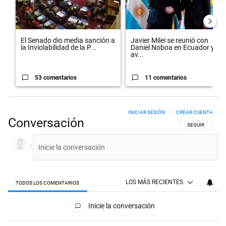
El Senado dio media sanción a
Javier Milei se reunió con
la Inviolabilidad de la P...
Daniel Noboa en Ecuador y
av...
53 comentarios
11 comentarios
INICIAR SESIÓN
|
CREAR CUENTA
Conversación
SIGA ESTA CON
SEGUIR
LOS MÁS RECIENTES
TODOS LOS COMENTARIOS
Todos los comentarios
Inicie la conversación