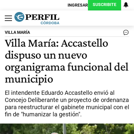
SUSCRIBITE
INGRESAR
Política
Economía
Judiciales
Sociedad
Cultura
Espectáculos
Deportes
Protagonistas
VILLA MARÍA
Villa María: Accastello
dispuso un nuevo
organigrama funcional del
municipio
El intendente Eduardo Accastello envió al
Concejo Deliberante un proyecto de ordenanza
para reestructurar el gabinete municipal con el
fin de "humanizar la gestión".