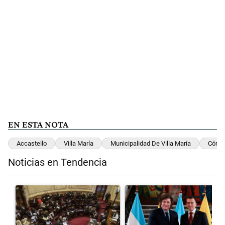
EN ESTA NOTA
Accastello
Villa María
Municipalidad De Villa María
Córdo
Noticias en Tendencia
Este listado muestra los artículos con más comentarios en los últimos 
Un artículo de tendencia con el título "El Senado dio media sanción 
Un artículo de tendencia con el 