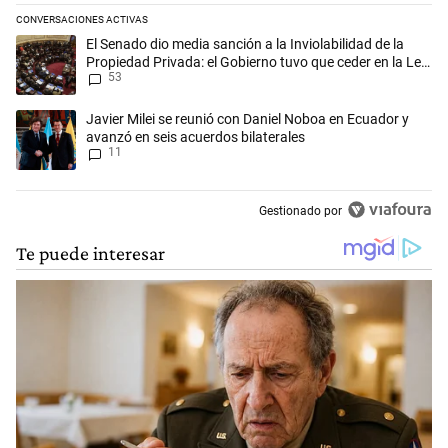
CONVERSACIONES ACTIVAS
Este listado muestra los artículos con más comentarios en los últimos 
Un artículo de tendencia con el título "El Senado dio media sanción a l
El Senado dio media sanción a la Inviolabilidad de la
Propiedad Privada: el Gobierno tuvo que ceder en la Ley
53
del Manejo del Fuego
Un artículo de tendencia con el título "Javier Milei se reunió con Dan
Javier Milei se reunió con Daniel Noboa en Ecuador y
avanzó en seis acuerdos bilaterales
11
Gestionado por