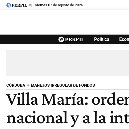
viernes 07 de agosto de 2026
Últimas noticias
Política
Eco
Inicio
Ahora
Opinión
Cultura
Arte
Educación
Videos
Córdoba
Reperfilar
Diario del Juicio
CÓRDOBA
MANEJOS IRREGULAR DE FONDOS
Villa María: orde
nacional y a la i