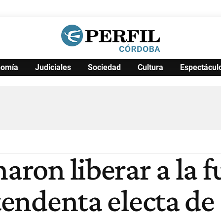
nomía
Judiciales
Sociedad
Cultura
Espectácul
Política
Pymes
Salud
Internacional
Clima
Deportes
Business
Noticias
Caras
naron liberar a la 
ntendenta electa de