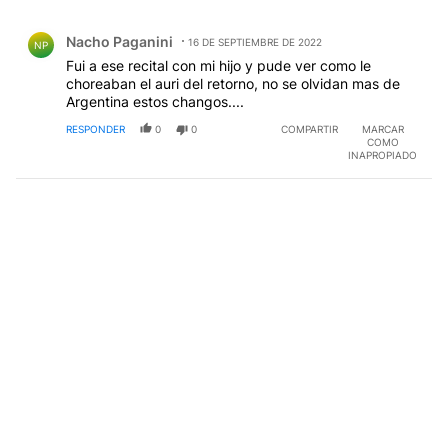
Todos los comentarios
Comentario de Nacho Paganini.
Nacho Paganini
16 DE SEPTIEMBRE DE 2022
NP
Fui a ese recital con mi hijo y pude ver como le
choreaban el auri del retorno, no se olvidan mas de
Argentina estos changos....
RESPONDER
0
0
COMPARTIR
MARCAR
COMO
INAPROPIADO