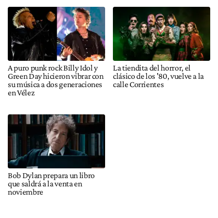
A puro punk rock Billy Idol y
La tiendita del horror, el
Green Day hicieron vibrar con
clásico de los '80, vuelve a la
su música a dos generaciones
calle Corrientes
en Vélez
Bob Dylan prepara un libro
que saldrá a la venta en
noviembre