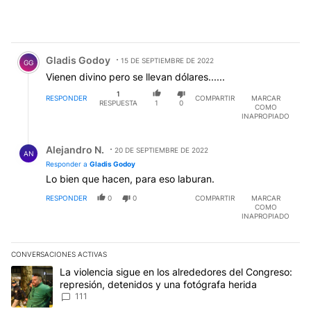
Comentario de Gladis Godoy.
Gladis Godoy
15 DE SEPTIEMBRE DE 2022
GG
Vienen divino pero se llevan dólares......
1
RESPONDER
COMPARTIR
MARCAR
RESPUESTA
1
0
COMO
INAPROPIADO
Respuesta de Alejandro N..
Alejandro N.
20 DE SEPTIEMBRE DE 2022
AN
Responder a
Gladis Godoy
Lo bien que hacen, para eso laburan.
RESPONDER
0
0
COMPARTIR
MARCAR
COMO
INAPROPIADO
CONVERSACIONES ACTIVAS
Este listado muestra los artículos con más comentarios en los últim
Un artículo de tendencia con el título "La violencia sigue en los 
La violencia sigue en los alrededores del Congreso:
represión, detenidos y una fotógrafa herida
111