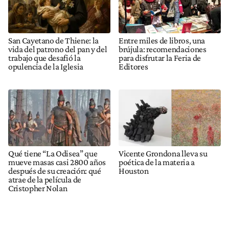
San Cayetano de Thiene: la
Entre miles de libros, una
vida del patrono del pan y del
brújula: recomendaciones
trabajo que desafió la
para disfrutar la Feria de
opulencia de la Iglesia
Editores
Qué tiene “La Odisea” que
Vicente Grondona lleva su
mueve masas casi 2800 años
poética de la materia a
después de su creación: qué
Houston
atrae de la película de
Cristopher Nolan