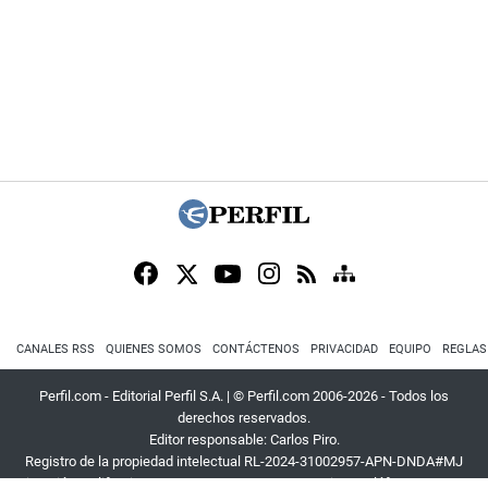
CANALES RSS
QUIENES SOMOS
CONTÁCTENOS
PRIVACIDAD
EQUIPO
REGLAS
Perfil.com - Editorial Perfil S.A.
| © Perfil.com 2006-2026 - Todos los
derechos reservados.
Editor responsable: Carlos Piro.
Registro de la propiedad intelectual RL-2024-31002957-APN-DNDA#MJ
Dirección:
California 2715
,
C1289ABI
,
CABA, Argentina
| Teléfono:
+54 9 11