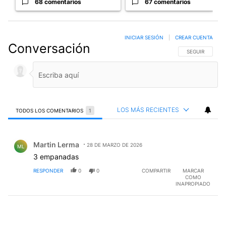
68 comentarios
67 comentarios
INICIAR SESIÓN
|
CREAR CUENTA
Conversación
SIGA ESTA CO
SEGUIR
LOS MÁS RECIENTES
TODOS LOS COMENTARIOS
1
Todos los comentarios
Comentario de Martin Lerma.
Martin Lerma
28 DE MARZO DE 2026
ML
3 empanadas
RESPONDER
0
0
COMPARTIR
MARCAR
COMO
INAPROPIADO