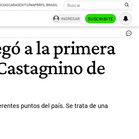
ICIAS
CARAS
EXITOÍNA
PERFIL BRASIL
INGRESAR
SUSCRIBITE
Co
gó a la primera
la
gir
fed
 Castagnino de
de
Mo
|
Ar
ferentes puntos del país. Se trata de una