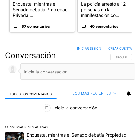
Encuesta, mientras el
La policía arrestó a 12
Senado debatía Propiedad
personas en la
Privada,...
manifestación co...
67 comentarios
40 comentarios
INICIAR SESIÓN
|
CREAR CUENTA
Conversación
SIGA ESTA CO
SEGUIR
LOS MÁS RECIENTES
TODOS LOS COMENTARIOS
Todos los comentarios
Inicie la conversación
CONVERSACIONES ACTIVAS
Este listado muestra los artículos con más comentarios en los últim
Un artículo de tendencia con el título "Encuesta, mientras el Se
Encuesta, mientras el Senado debatía Propiedad