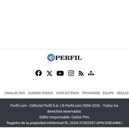
CANALES RSS
QUIENES SOMOS
CONTÁCTENOS
PRIVACIDAD
EQUIPO
REGLAS
Perfil.com - Editorial Perfil S.A.
| © Perfil.com 2006-2026 - Todos los
derechos reservados.
Editor responsable: Carlos Piro.
Registro de la propiedad intelectual RL-2024-31002957-APN-DNDA#MJ
Dirección:
California 2715
,
C1289ABI
,
CABA, Argentina
| Teléfono:
+54 9 11