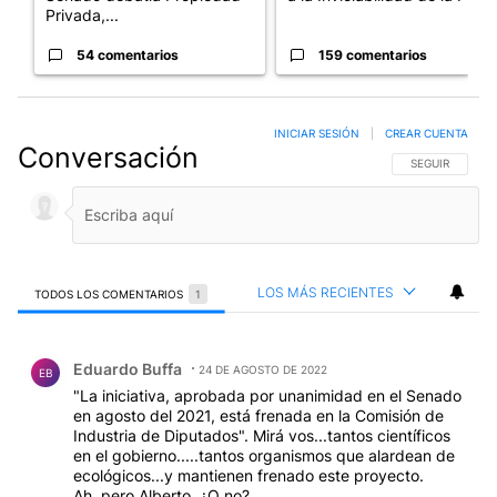
Privada,...
54 comentarios
159 comentarios
INICIAR SESIÓN
|
CREAR CUENTA
Conversación
SIGA ESTA CO
SEGUIR
LOS MÁS RECIENTES
TODOS LOS COMENTARIOS
1
Todos los comentarios
Comentario de Eduardo Buffa.
Eduardo Buffa
24 DE AGOSTO DE 2022
EB
"La iniciativa, aprobada por unanimidad en el Senado
en agosto del 2021, está frenada en la Comisión de
Industria de Diputados". Mirá vos...tantos científicos
en el gobierno.....tantos organismos que alardean de
ecológicos...y mantienen frenado este proyecto.
Ah..pero Alberto. ¿O no?