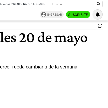
ICIAS
CARAS
EXITOÍNA
PERFIL BRASIL
INGRESAR
SUSCRIBITE
Dó
oles 20 de mayo
bl
|
Gen
de
Fre
 tercer rueda cambiaria de la semana.