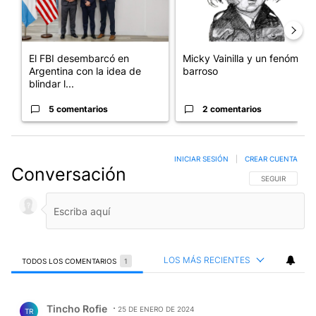
El FBI desembarcó en
Micky Vainilla y un fenómeno
Argentina con la idea de
barroso
blindar l...
5 comentarios
2 comentarios
INICIAR SESIÓN
|
CREAR CUENTA
Conversación
SIGA ESTA CO
SEGUIR
LOS MÁS RECIENTES
TODOS LOS COMENTARIOS
1
Todos los comentarios
Comentario de Tincho Rofie.
Tincho Rofie
25 DE ENERO DE 2024
TR