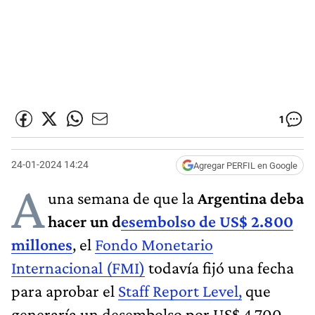
1
24-01-2024 14:24
Agregar PERFIL en Google
A
una semana de que la
Argentina deba
hacer un d
esembolso de US$ 2.800
millones
, el
Fondo Monetario
Internacional (FMI)
todavía fijó una fecha
para aprobar el
Staff Report Level,
que
generaría un desembolso por US$ 4.700