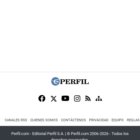
CANALES RSS
QUIENES SOMOS
CONTÁCTENOS
PRIVACIDAD
EQUIPO
REGLAS
Perfil.com - Editorial Perfil S.A.
| © Perfil.com 2006-2026 - Todos los
derechos reservados.