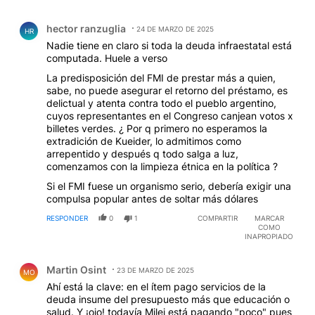
Comentario de hector ranzuglia.
hector ranzuglia
24 DE MARZO DE 2025
HR
Nadie tiene en claro si toda la deuda infraestatal está
computada. Huele a verso
La predisposición del FMI de prestar más a quien,
sabe, no puede asegurar el retorno del préstamo, es
delictual y atenta contra todo el pueblo argentino,
cuyos representantes en el Congreso canjean votos x
billetes verdes. ¿ Por q primero no esperamos la
extradición de Kueider, lo admitimos como
arrepentido y después q todo salga a luz,
comenzamos con la limpieza étnica en la política ?
Si el FMI fuese un organismo serio, debería exigir una
compulsa popular antes de soltar más dólares
RESPONDER
0
1
COMPARTIR
MARCAR
COMO
INAPROPIADO
Comentario de Martin Osint.
Martin Osint
23 DE MARZO DE 2025
MO
Ahí está la clave: en el ítem pago servicios de la
deuda insume del presupuesto más que educación o
salud. Y ¡ojo! todavía Milei está pagando "poco" pues