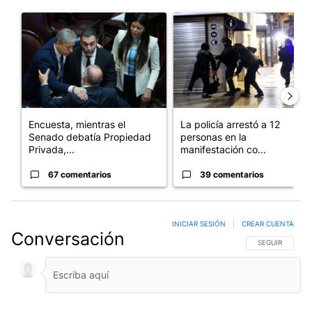
Este listado muestra los artículos con más comentarios en los últim
Un artículo de tendencia con el título "Encuesta, mientras el
Un artículo de tendencia con e
Encuesta, mientras el
La policía arrestó a 12
Senado debatía Propiedad
personas en la
Privada,...
manifestación co...
67 comentarios
39 comentarios
INICIAR SESIÓN
|
CREAR CUENTA
Conversación
SIGA ESTA CO
SEGUIR