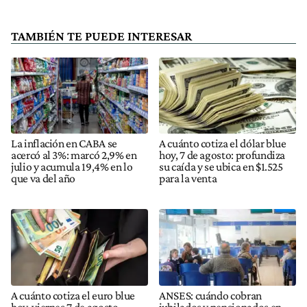
TAMBIÉN TE PUEDE INTERESAR
La inflación en CABA se
A cuánto cotiza el dólar blue
acercó al 3%: marcó 2,9% en
hoy, 7 de agosto: profundiza
julio y acumula 19,4% en lo
su caída y se ubica en $1.525
que va del año
para la venta
A cuánto cotiza el euro blue
ANSES: cuándo cobran
hoy, viernes 7 de agosto
jubilados y pensionados en