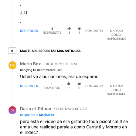
.
JJJ.
.
8
RESPONDER
COMPARTIR
MARCAR
RESPUESTAS
3
1
COMO
INAPROPIADO
6 respuestas más antiguas
MOSTRAR RESPUESTAS MÁS ANTIGUAS
6
Respuesta de Mario Box.
Mario Box
18 DE MAYO DE 2023
MB
Replying to deactivated user
Usted ve alucinaciones, era de esperar.!
1
RESPONDER
COMPARTIR
MARCAR
RESPUESTA
0
0
COMO
INAPROPIADO
Respuesta de Dario eL Pituco.
Dario eL Pituco
18 DE MAYO DE 2023
DE
Responder a
Mario Box
pero esta el video de ella gritando toda psicotica!!!! se
arma una realidad paralela como Cerrutti y Moreno en
el Indec?