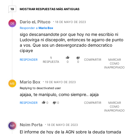
pidiéndole plata a ellos, un círculo vicioso
19 respuestas más antiguas
MOSTRAR RESPUESTAS MÁS ANTIGUAS
19
Respuesta de Dario eL Pituco.
Dario eL Pituco
18 DE MAYO DE 2023
DE
Responder a
Mario Box
sigo descansandote por que hoy no me escribio ni
Ludovirga ni discepolin, entonces te agarro de punto
a vos. Que sos un desvergonzado democratico
cipaye
1
RESPONDER
COMPARTIR
MARCAR
RESPUESTA
0
0
COMO
INAPROPIADO
Respuesta de Mario Box.
Mario Box
19 DE MAYO DE 2023
MB
Replying to deactivated user
ajajaa, te manipulo, como siempre.. ajaja
RESPONDER
0
0
COMPARTIR
MARCAR
COMO
INAPROPIADO
Comentario de Noim Porta.
Noim Porta
18 DE MAYO DE 2023
NP
El informe de hoy de la AGN sobre la deuda tomada