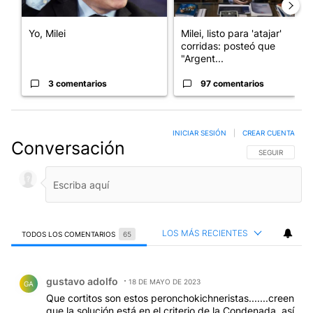
Yo, Milei
Milei, listo para 'atajar'
corridas: posteó que
"Argent...
3 comentarios
97 comentarios
INICIAR SESIÓN
|
CREAR CUENTA
Conversación
SIGA ESTA CO
SEGUIR
LOS MÁS RECIENTES
TODOS LOS COMENTARIOS
65
Todos los comentarios
Comentario de gustavo adolfo.
gustavo adolfo
18 DE MAYO DE 2023
GA
Que cortitos son estos peronchokichneristas.......creen
que la solución está en el criterio de la Condenada, así