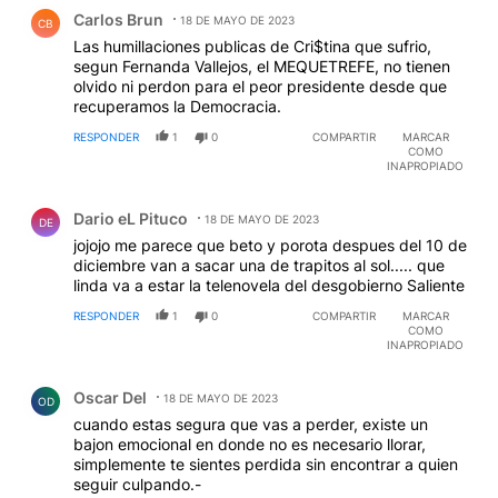
Comentario de Carlos Brun.
Carlos Brun
18 DE MAYO DE 2023
CB
Las humillaciones publicas de Cri$tina que sufrio,
segun Fernanda Vallejos, el MEQUETREFE, no tienen
olvido ni perdon para el peor presidente desde que
recuperamos la Democracia.
RESPONDER
1
0
COMPARTIR
MARCAR
COMO
INAPROPIADO
Comentario de Dario eL Pituco.
Dario eL Pituco
18 DE MAYO DE 2023
DE
jojojo me parece que beto y porota despues del 10 de
diciembre van a sacar una de trapitos al sol..... que
linda va a estar la telenovela del desgobierno Saliente
RESPONDER
1
0
COMPARTIR
MARCAR
COMO
INAPROPIADO
Comentario de Oscar Del.
Oscar Del
18 DE MAYO DE 2023
OD
cuando estas segura que vas a perder, existe un
bajon emocional en donde no es necesario llorar,
simplemente te sientes perdida sin encontrar a quien
seguir culpando.-