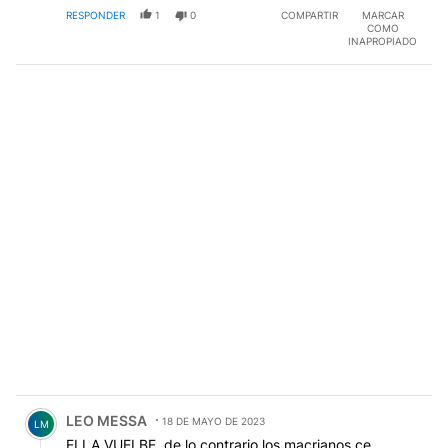
RESPONDER
1
0
COMPARTIR
MARCAR
COMO
INAPROPIADO
Comentario de LEO MESSA.
LEO MESSA
18 DE MAYO DE 2023
LM
ELLA VUELBE, de lo contrario los macrianos ce