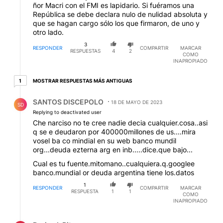
ñor Macri con el FMI es lapidario. Si fuéramos una
República se debe declara nulo de nulidad absoluta y
que se hagan cargo sólo los que firmaron, de uno y
otro lado.
3
RESPONDER
COMPARTIR
MARCAR
RESPUESTAS
4
2
COMO
INAPROPIADO
1 respuesta más antiguas
MOSTRAR RESPUESTAS MÁS ANTIGUAS
1
Respuesta de SANTOS DISCEPOLO.
SANTOS DISCEPOLO
18 DE MAYO DE 2023
SD
Replying to deactivated user
Che narciso no te cree nadie decia cualquier.cosa..asi
q se e deudaron por 400000millones de us....mira
vosel ba co mindial en su web banco mundil
org...deuda ezterna arg en inb.....dice.que bajo...
Cual es tu fuente.mitomano..cualquiera.q.googlee
banco.mundial or deuda argentina tiene los.datos
1
RESPONDER
COMPARTIR
MARCAR
RESPUESTA
1
1
COMO
INAPROPIADO
Respuesta de Dario eL Pituco.