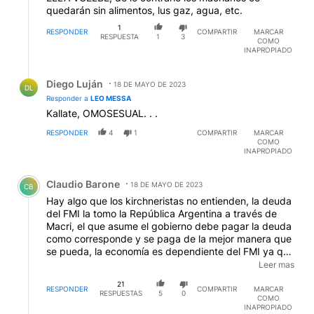
quedarán sin alimentos, lus gaz, agua, etc.
1
RESPONDER
COMPARTIR
MARCAR
RESPUESTA
1
3
COMO
INAPROPIADO
Respuesta de Diego Luján.
Diego Luján
18 DE MAYO DE 2023
DL
Responder a
LEO MESSA
Kallate, OMOSESUAL. . .
RESPONDER
4
1
COMPARTIR
MARCAR
COMO
INAPROPIADO
Comentario de Claudio Barone.
Claudio Barone
18 DE MAYO DE 2023
CB
Hay algo que los kirchneristas no entienden, la deuda
del FMI la tomo la República Argentina a través de
Macri, el que asume el gobierno debe pagar la deuda
como corresponde y se paga de la mejor manera que
se pueda, la economía es dependiente del FMI ya que
es nuestro acreedor, y pagarla es un sacrificio enorme
Leer mas
que tenemos que hacer todos, Cristina no entiende las
21
consecuencias de no pagarlas y piensa que tiene
RESPONDER
COMPARTIR
MARCAR
RESPUESTAS
5
0
COMO
espalda para enfrentarselo y al final terminamos
INAPROPIADO