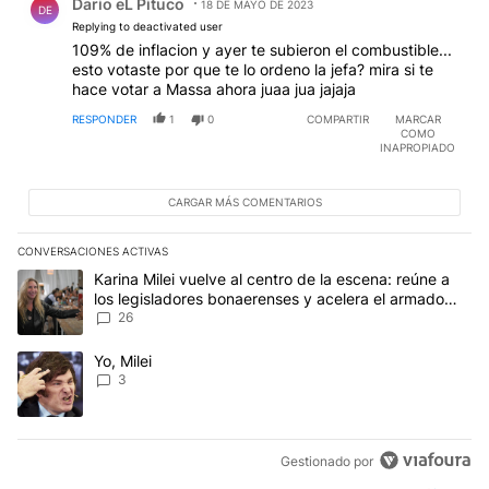
Dario eL Pituco
18 DE MAYO DE 2023
DE
Replying to deactivated user
109% de inflacion y ayer te subieron el combustible...
esto votaste por que te lo ordeno la jefa? mira si te
hace votar a Massa ahora juaa jua jajaja
RESPONDER
1
0
COMPARTIR
MARCAR
COMO
INAPROPIADO
CARGAR MÁS COMENTARIOS
CONVERSACIONES ACTIVAS
Este listado muestra los artículos con más comentarios en los últim
Un artículo de tendencia con el título "Karina Milei vuelve al cen
Karina Milei vuelve al centro de la escena: reúne a
los legisladores bonaerenses y acelera el armado
para 2027
26
Un artículo de tendencia con el título "Yo, Milei" con 3 comentarios
Yo, Milei
3
Gestionado por