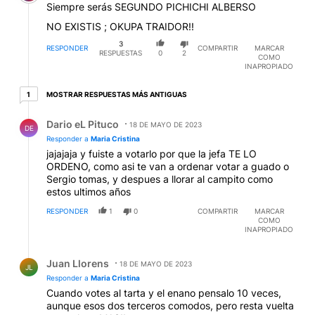
Siempre serás SEGUNDO PICHICHI ALBERSO
NO EXISTIS ; OKUPA TRAIDOR!!
3
RESPONDER
COMPARTIR
MARCAR
RESPUESTAS
0
2
COMO
INAPROPIADO
1 respuesta más antiguas
MOSTRAR RESPUESTAS MÁS ANTIGUAS
1
Respuesta de Dario eL Pituco.
Dario eL Pituco
18 DE MAYO DE 2023
DE
Responder a
Maria Cristina
jajajaja y fuiste a votarlo por que la jefa TE LO
ORDENO, como asi te van a ordenar votar a guado o
Sergio tomas, y despues a llorar al campito como
estos ultimos años
RESPONDER
1
0
COMPARTIR
MARCAR
COMO
INAPROPIADO
Respuesta de Juan Llorens.
Juan Llorens
18 DE MAYO DE 2023
JL
Responder a
Maria Cristina
Cuando votes al tarta y el enano pensalo 10 veces,
aunque esos dos terceros comodos, pero resta vuelta