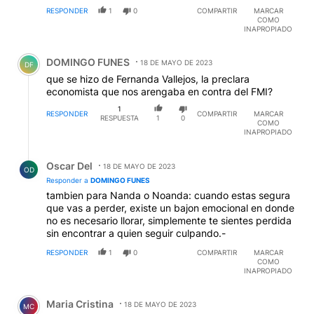
RESPONDER
1
0
COMPARTIR
MARCAR
COMO
INAPROPIADO
Comentario de DOMINGO FUNES.
DOMINGO FUNES
18 DE MAYO DE 2023
DF
que se hizo de Fernanda Vallejos, la preclara
economista que nos arengaba en contra del FMI?
1
RESPONDER
COMPARTIR
MARCAR
RESPUESTA
1
0
COMO
INAPROPIADO
Respuesta de Oscar Del.
Oscar Del
18 DE MAYO DE 2023
OD
Responder a
DOMINGO FUNES
tambien para Nanda o Noanda: cuando estas segura
que vas a perder, existe un bajon emocional en donde
no es necesario llorar, simplemente te sientes perdida
sin encontrar a quien seguir culpando.-
RESPONDER
1
0
COMPARTIR
MARCAR
COMO
INAPROPIADO
Comentario de Maria Cristina.
Maria Cristina
18 DE MAYO DE 2023
MC