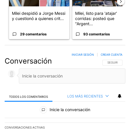
Milei despidió a Jorge Messi
Milei, listo para 'atajar'
y cuestionó a quienes crit...
corridas: posteó que
"Argent...
29 comentarios
93 comentarios
INICIAR SESIÓN
|
CREAR CUENTA
Conversación
SIGA ESTA CO
SEGUIR
LOS MÁS RECIENTES
TODOS LOS COMENTARIOS
Todos los comentarios
Inicie la conversación
CONVERSACIONES ACTIVAS