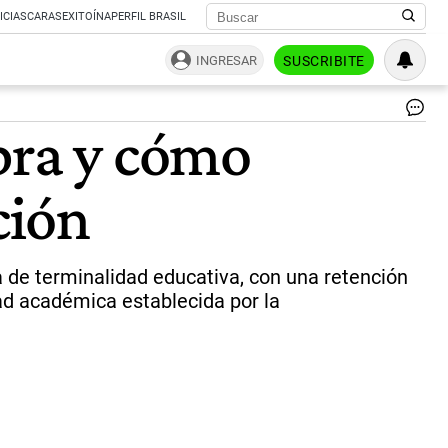
ICIAS
CARAS
EXITOÍNA
PERFIL BRASIL
INGRESAR
SUSCRIBITE
Be
bra y cómo
Pro
Ha
mo
ción
vol
en
la
úl
dé
a de terminalidad educativa, con una retención
|
ad académica establecida por la
ce