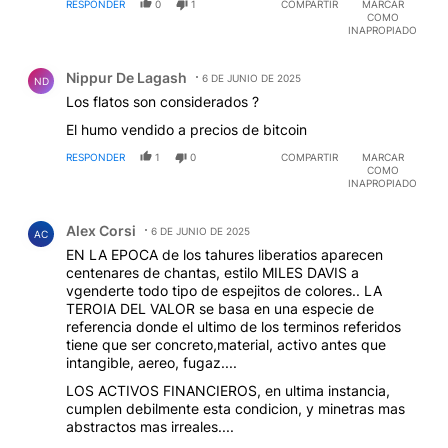
RESPONDER
0
1
COMPARTIR
MARCAR
COMO
INAPROPIADO
Comentario de Nippur De Lagash.
Nippur De Lagash
6 DE JUNIO DE 2025
ND
Los flatos son considerados ?
El humo vendido a precios de bitcoin
RESPONDER
1
0
COMPARTIR
MARCAR
COMO
INAPROPIADO
Comentario de Alex Corsi.
Alex Corsi
6 DE JUNIO DE 2025
AC
EN LA EPOCA de los tahures liberatios aparecen
centenares de chantas, estilo MILES DAVIS a
vgenderte todo tipo de espejitos de colores.. LA
TEROIA DEL VALOR se basa en una especie de
referencia donde el ultimo de los terminos referidos
tiene que ser concreto,material, activo antes que
intangible, aereo, fugaz....
LOS ACTIVOS FINANCIEROS, en ultima instancia,
cumplen debilmente esta condicion, y minetras mas
abstractos mas irreales....