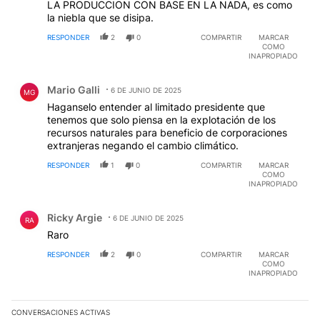
LA PRODUCCION CON BASE EN LA NADA, es como
la niebla que se disipa.
RESPONDER
2
0
COMPARTIR
MARCAR
COMO
INAPROPIADO
Comentario de Mario Galli.
Mario Galli
6 DE JUNIO DE 2025
MG
Haganselo entender al limitado presidente que
tenemos que solo piensa en la explotación de los
recursos naturales para beneficio de corporaciones
extranjeras negando el cambio climático.
RESPONDER
1
0
COMPARTIR
MARCAR
COMO
INAPROPIADO
Comentario de Ricky Argie.
Ricky Argie
6 DE JUNIO DE 2025
RA
Raro
RESPONDER
2
0
COMPARTIR
MARCAR
COMO
INAPROPIADO
CONVERSACIONES ACTIVAS