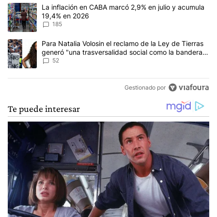
Este listado muestra los artículos con más comentarios en los últim
Un artículo de tendencia con el título "La inflación en CABA mar
La inflación en CABA marcó 2,9% en julio y acumula
19,4% en 2026
185
Un artículo de tendencia con el título "Para Natalia Volosin el re
Para Natalia Volosin el reclamo de la Ley de Tierras
generó "una trasversalidad social como la bandera
de Malvinas"
52
Gestionado por