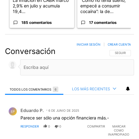
La inflación en CABA marcó
“Como no tenía sueño,
2,9% en julio y acumula
empecé a consumir
19,4...
cocaína”: la de...
185 comentarios
17 comentarios
INICIAR SESIÓN
|
CREAR CUENTA
Conversación
SIGA ESTA CO
SEGUIR
LOS MÁS RECIENTES
TODOS LOS COMENTARIOS
6
Todos los comentarios
Comentario de Eduardo P..
Eduardo P.
6 DE JUNIO DE 2025
EP
Parece ser sólo una opción financiera más.-
RESPONDER
0
0
COMPARTIR
MARCAR
COMO
INAPROPIADO