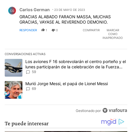
Comentario de Carlos German.
Carlos German
23 DE MAYO DE 2023
CG
GRACIAS ALABADO FARAON MASSA, MUCHAS
GRACIAS, VAYASE AL REVERENDO DEMONIO.
RESPONDER
1
0
COMPARTIR
MARCAR
COMO
INAPROPIADO
CONVERSACIONES ACTIVAS
Este listado muestra los artículos con más comentarios en los últim
Un artículo de tendencia con el título "Los aviones F 16 sobrevola
Los aviones F 16 sobrevolarán el centro porteño y el
lunes participarán de la celebración de la Fuerza
Aérea
59
Un artículo de tendencia con el título "Murió Jorge Messi, el papá
Murió Jorge Messi, el papá de Lionel Messi
69
Gestionado por