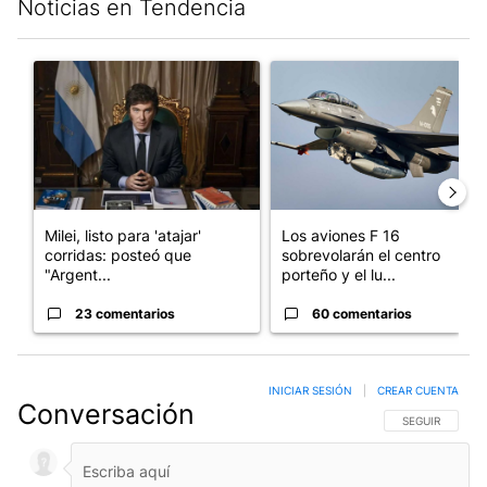
Noticias en Tendencia
Este listado muestra los artículos con más comentarios en los últim
Un artículo de tendencia con el título "Milei, listo para 'atajar
Un artículo de tendencia con e
Milei, listo para 'atajar'
Los aviones F 16
corridas: posteó que
sobrevolarán el centro
"Argent...
porteño y el lu...
23 comentarios
60 comentarios
INICIAR SESIÓN
|
CREAR CUENTA
Conversación
SIGA ESTA CO
SEGUIR