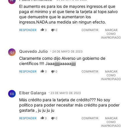
HONESTIDAD.... PERO PIDO MUCHO NO?????? DAN
PF
AS CO
El aumento es para los de mayores ingresos.el que
paga el minimo y el que tiene la tarjeta al tope.salvo
que demuestre que le aumentaron los
ingresos.NADA.una medida sin ningun efecto.
RESPONDER
0
0
COMPARTIR
MARCAR
COMO
INAPROPIADO
Comentario de Quevedo Julio.
Quevedo Julio
24 DE MAYO DE 2023
QJ
Claramente como dijo Alverso un gobierno de
científicos !!!! Jaaajjjjjjaaaaajjjjj
RESPONDER
0
0
COMPARTIR
MARCAR
COMO
INAPROPIADO
Comentario de Elber Galarga.
Elber Galarga
23 DE MAYO DE 2023
EG
Más crédito para la tarjeta de crédito??? No soy
político para poder necesitar más crédito para poder
gastarla , ju ju ju ju
RESPONDER
0
0
COMPARTIR
MARCAR
COMO
INAPROPIADO