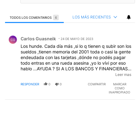
LOS MÁS RECIENTES
TODOS LOS COMENTARIOS
6
Todos los comentarios
Comentario de Carlos Guasneik.
Carlos Guasneik
24 DE MAYO DE 2023
CG
Los hunde. Cada día más ,si lo q tienen q subir son los
sueldos ,tienen memoria del 2001 toda o casi la gente
endeudada con las tarjetas ,dónde no podés pagar
todo entras en una rueda asesina ,yo lo vívi por eso
hablo ...AYUDA ? SI A LOS BANCOS Y FINANCIERAS
Q DESPUES te sacan hasta la última.gota de sangre
Leer mas
...Q GRANDE SOS PANKEKE MASSA...TU AMIGO
RESPONDER
0
0
COMPARTIR
MARCAR
BRITO FELIZ ....
COMO
INAPROPIADO