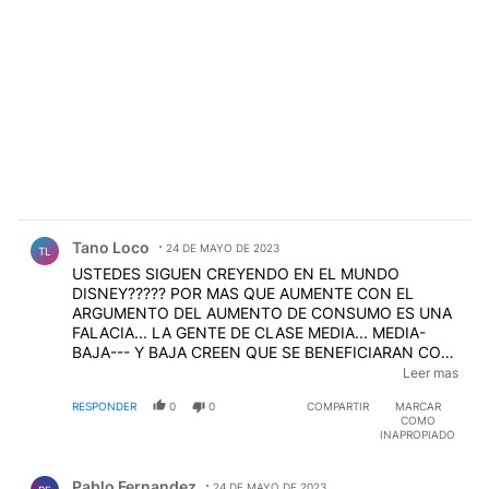
Comentario de Tano Loco.
Tano Loco
24 DE MAYO DE 2023
TL
USTEDES SIGUEN CREYENDO EN EL MUNDO
DISNEY????? POR MAS QUE AUMENTE CON EL
ARGUMENTO DEL AUMENTO DE CONSUMO ES UNA
FALACIA... LA GENTE DE CLASE MEDIA... MEDIA-
BAJA--- Y BAJA CREEN QUE SE BENEFICIARAN CON
ESTO? NO ESTO EMPEORA TODO... INDUCE A LA
Leer mas
GENTE DESESPERADA A GASTAR MAS Y POR ENDE A
RESPONDER
0
0
COMPARTIR
MARCAR
ENTERRARSE MAS Y MAS... Y NO PODER SALIR DEL
COMO
POZO .... LO QUE SE NECESITA ES MAS TRABAJO,
INAPROPIADO
MAS EDUCACION, MEJORES SALARIOS, TRABAJO
Comentario de Pablo Fernandez.
EN BLANCO, MENOS RUNFLA DE LA POLITICA, MAS
Pablo Fernandez
24 DE MAYO DE 2023