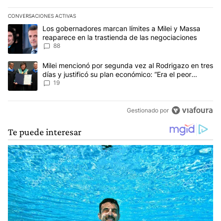
CONVERSACIONES ACTIVAS
Este listado muestra los artículos con más comentarios en los últim
Un artículo de tendencia con el título "Los gobernadores marcan l
Los gobernadores marcan límites a Milei y Massa
reaparece en la trastienda de las negociaciones
88
Un artículo de tendencia con el título "Milei mencionó por segunda
Milei mencionó por segunda vez al Rodrigazo en tres
días y justificó su plan económico: “Era el peor
escenario posible”
19
Gestionado por