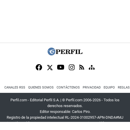
CANALES RSS
QUIENES SOMOS
CONTÁCTENOS
PRIVACIDAD
EQUIPO
REGLAS
Perfil.com - Editorial Perfil S.A.
| © Perfil.com 2006-2026 - Todos los
derechos reservados.
Editor responsable: Carlos Piro.
Registro de la propiedad intelectual RL-2024-31002957-APN-DNDA#MJ
Dirección:
California 2715
,
C1289ABI
,
CABA, Argentina
| Teléfono:
+54 9 11
3453 4567
| E-mail:
atencion@perfil.com