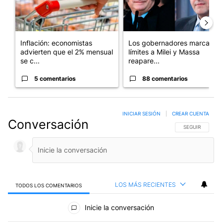
Inflación: economistas
Los gobernadores marcan
advierten que el 2% mensual
límites a Milei y Massa
se c...
reapare...
5 comentarios
88 comentarios
INICIAR SESIÓN
|
CREAR CUENTA
Conversación
SIGA ESTA CO
SEGUIR
LOS MÁS RECIENTES
TODOS LOS COMENTARIOS
Todos los comentarios
Inicie la conversación