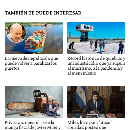
TAMBIÉN TE PUEDE INTERESAR
La nueva desregulación que
Récord histórico de quiebras y
puede volver a paralizar los
un industricidio que ya supera
puertos
al macrismo, a la pandemia y
al menemismo
Privatizaciones: el as en la
Milei, listo para 'atajar'
manga fiscal de Javier Milei y
corridas: posteó que