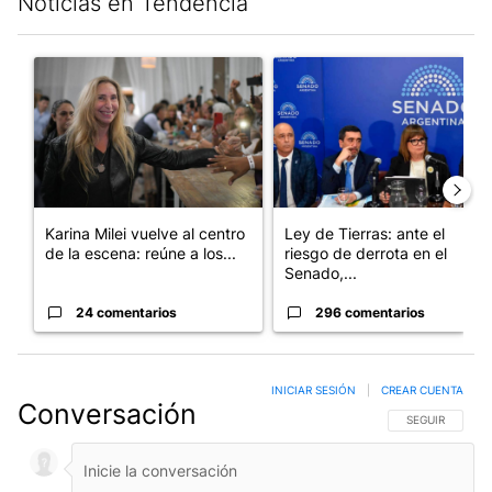
Noticias en Tendencia
Este listado muestra los artículos con más comentarios en los últim
Un artículo de tendencia con el título "Karina Milei vuelve al c
Un artículo de tendencia con e
Karina Milei vuelve al centro
Ley de Tierras: ante el
de la escena: reúne a los...
riesgo de derrota en el
Senado,...
24 comentarios
296 comentarios
INICIAR SESIÓN
|
CREAR CUENTA
Conversación
SIGA ESTA CO
SEGUIR