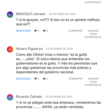
INAPROPIADO
Comentario de MAICOLFI Jensen.
MAICOLFI Jensen
25 DE ENERO DE 2024
MJ
Y si la apoyan, no??? Si eso no es un apriete mafioso,
qué es??
RESPONDER
0
0
COMPARTIR
MARCAR
COMO
INAPROPIADO
Comentario de Alvaro Figueroa.
Alvaro Figueroa
25 DE ENERO DE 2024
AF
Como dijo Clinton (mas o menos) "es la guita
es.......pido". El único idioma que entienden los
gobernadores es la guita. Y más los peronistas que
por algo gobiernan las provincias más pobres y
dependientes del gobierno nacional.
RESPONDER
0
0
COMPARTIR
MARCAR
COMO
INAPROPIADO
Comentario de Ricardo Calvelo.
Ricardo Calvelo
25 DE ENERO DE 2024
RC
Y si no se pliegan ante esa amenaza, venderemos las
provincias ........ Ahhhh, ya están vendidas.