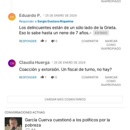
INAPROPIADO
Respuesta de Eduardo P..
Eduardo P.
25 DE ENERO DE 2024
EP
Responder a
Sergio Gustavo Riquelme
Los delincuentes están de un sólo lado de la Grieta.
Eso lo sabe hasta un nene de 7 años.-
EDITADO
RESPONDER
0
0
COMPARTIR
MARCAR
COMO
INAPROPIADO
Comentario de Claudia Huerga.
Claudia Huerga
25 DE ENERO DE 2024
CH
Coacción y extorsión. Un fiscal de turno, no hay?
RESPONDER
1
0
COMPARTIR
MARCAR
COMO
INAPROPIADO
CARGAR MÁS COMENTARIOS
CONVERSACIONES ACTIVAS
Este listado muestra los artículos con más comentarios en los últim
Un artículo de tendencia con el título "García Cuerva cuestionó a 
García Cuerva cuestionó a los políticos por la
pobreza
64