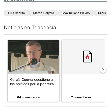
Luis Caputo
Martín Llaryora
Maximiliano Pullaro
Miguel A
Noticias en Tendencia
Este listado muestra los artículos con más comentarios en los últim
Un artículo de tendencia con el título "García Cuerva cuestionó 
Un artículo de tendencia con el
García Cuerva cuestionó a
los políticos por la pobreza
64 comentarios
7 comentarios