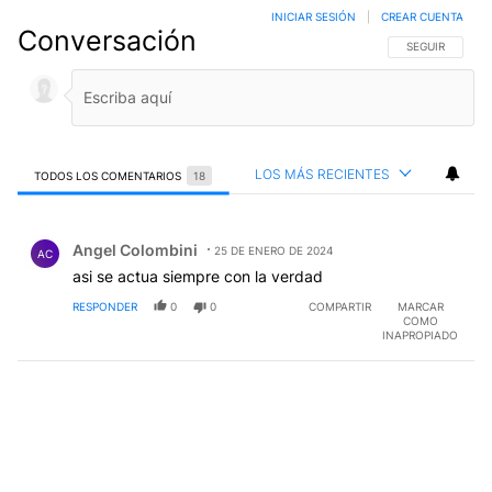
INICIAR SESIÓN
|
CREAR CUENTA
Conversación
SIGA ESTA CO
SEGUIR
LOS MÁS RECIENTES
TODOS LOS COMENTARIOS
18
Todos los comentarios
Comentario de Angel Colombini.
Angel Colombini
25 DE ENERO DE 2024
AC
asi se actua siempre con la verdad
RESPONDER
0
0
COMPARTIR
MARCAR
COMO
INAPROPIADO