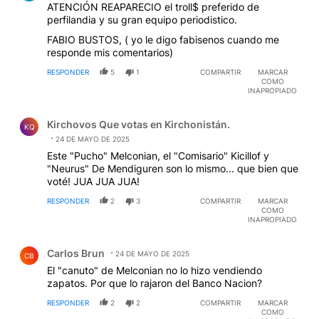
ATENCIÓN REAPARECIO el troll$ preferido de
perfilandia y su gran equipo periodistico.
FABIO BUSTOS, ( yo le digo fabisenos cuando me
responde mis comentarios)
RESPONDER
5
1
COMPARTIR
MARCAR
COMO
INAPROPIADO
Comentario de Kirchovos Que votas en Kirchonistán..
Kirchovos Que votas en Kirchonistán.
KQ
24 DE MAYO DE 2025
Este "Pucho" Melconian, el "Comisario" Kicillof y
"Neurus" De Mendiguren son lo mismo... que bien que
voté! JUA JUA JUA!
RESPONDER
2
3
COMPARTIR
MARCAR
COMO
INAPROPIADO
Comentario de Carlos Brun.
Carlos Brun
24 DE MAYO DE 2025
CB
El "canuto" de Melconian no lo hizo vendiendo
zapatos. Por que lo rajaron del Banco Nacion?
RESPONDER
2
2
COMPARTIR
MARCAR
COMO