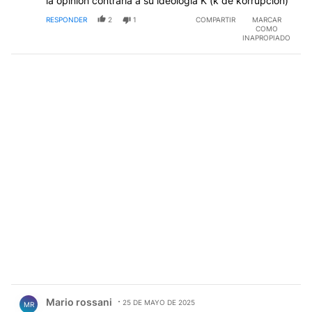
la opinion contraria a su ideologia K (k de korrupcion)
RESPONDER
2
1
COMPARTIR
MARCAR
COMO
INAPROPIADO
Comentario de Mario rossani.
Mario rossani
25 DE MAYO DE 2025
MR