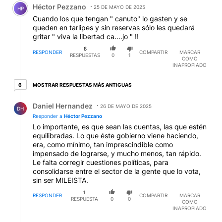
Héctor Pezzano
25 DE MAYO DE 2025
HP
Cuando los que tengan " canuto" lo gasten y se
queden en tarlipes y sin reservas sólo les quedará
gritar " viva la libertad ca....jo " !!
8
RESPONDER
COMPARTIR
MARCAR
RESPUESTAS
0
1
COMO
INAPROPIADO
6 respuestas más antiguas
MOSTRAR RESPUESTAS MÁS ANTIGUAS
6
Respuesta de Daniel Hernandez.
Daniel Hernandez
26 DE MAYO DE 2025
DH
Responder a
Héctor Pezzano
Lo importante, es que sean las cuentas, las que estén
equilibradas. Lo que éste gobierno viene haciendo,
era, como mínimo, tan imprescindible como
impensado de lograrse, y mucho menos, tan rápido.
Le falta corregir cuestiones políticas, para
consolidarse entre el sector de la gente que lo vota,
sin ser MILEISTA.
1
RESPONDER
COMPARTIR
MARCAR
RESPUESTA
0
0
COMO
INAPROPIADO