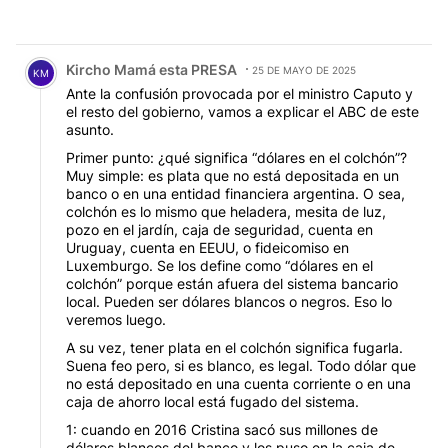
Comentario de Kircho Mamá esta PRESA.
Kircho Mamá esta PRESA
25 DE MAYO DE 2025
KM
Ante la confusión provocada por el ministro Caputo y
el resto del gobierno, vamos a explicar el ABC de este
asunto.
Primer punto: ¿qué significa “dólares en el colchón”?
Muy simple: es plata que no está depositada en un
banco o en una entidad financiera argentina. O sea,
colchón es lo mismo que heladera, mesita de luz,
pozo en el jardín, caja de seguridad, cuenta en
Uruguay, cuenta en EEUU, o fideicomiso en
Luxemburgo. Se los define como “dólares en el
colchón” porque están afuera del sistema bancario
local. Pueden ser dólares blancos o negros. Eso lo
veremos luego.
A su vez, tener plata en el colchón significa fugarla.
Suena feo pero, si es blanco, es legal. Todo dólar que
no está depositado en una cuenta corriente o en una
caja de ahorro local está fugado del sistema.
1: cuando en 2016 Cristina sacó sus millones de
dólares blancos del banco y los puso en la caja de