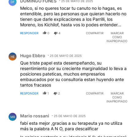
DOMINGO FUNES
25 DE MAYO DE 2025
DF
Melco, si no queres tocar tu canuto no lo hagas, es
entendible, pero las personas que quieran hacerlo no
tienen que darle explicaciones a los Parrilli, los
Moreno, los Kichilof, hasta vos lo podes entender...
RESPONDER
0
4
COMPARTIR
MARCAR
COMO
INAPROPIADO
Comentario de Hugo Ebbro.
Hugo Ebbro
25 DE MAYO DE 2025
HE
Que triste papel esta desempeñando, su
resentimiento por su creciente marginalidad lo lleva a
posiciones pateticas, muchos empresarios
embaucados por su consultoria estan huyendo ante
tantos fracasos
RESPONDER
1
2
COMPARTIR
MARCAR
COMO
INAPROPIADO
Comentario de Mario rossani.
Mario rossani
25 DE MAYO DE 2025
MR
fabi esta mejor ,gracias a su terapeuta ya no utiliza
más la palabra A N O, para descalificar