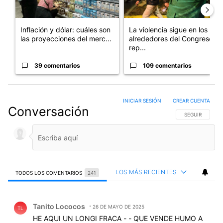
Inflación y dólar: cuáles son
La violencia sigue en los
las proyecciones del merc...
alrededores del Congreso:
rep...
39 comentarios
109 comentarios
INICIAR SESIÓN
|
CREAR CUENTA
Conversación
SIGA ESTA CO
SEGUIR
LOS MÁS RECIENTES
TODOS LOS COMENTARIOS
241
Todos los comentarios
Comentario de Tanito Lococos.
Tanito Lococos
26 DE MAYO DE 2025
TL
HE AQUI UN LONGI FRACA - - QUE VENDE HUMO A