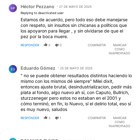
Respuesta de Héctor Pezzano.
Héctor Pezzano
27 DE MAYO DE 2025
HP
Replying to deactivated user
Estamos de acuerdo, pero todo eso debe manejarse
con respeto, sin insultos sin chicanas a políticos que
los apoyaron para llegar , y sin olvidarse de que el
pez por la boca muere.
RESPONDER
0
0
COMPARTIR
MARCAR
COMO
INAPROPIADO
Comentario de Eduardo Gómez.
Eduardo Gómez
25 DE MAYO DE 2025
EG
" no se puede obtener resultados distintos haciendo lo
mismo con los mismos dé siempre" Milei dixit,
entonces ajuste brutal, desindustrializacion, pedir más
plata al fondo, algo nuevo ah sí, con Caputo, Bullrich,
sturzzeneger pero estos no estaban en el 2001 y
cómo terminó, en fin, lo Nuevo, sí el delirio total, eso sí
es muy nuevo, saludos
RESPONDER
3
1
COMPARTIR
MARCAR
COMO
INAPROPIADO
Comentario de DOMINGO FUNES.