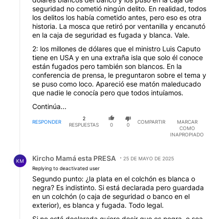
seguridad no cometió ningún delito. En realidad, todos
los delitos los había cometido antes, pero eso es otra
historia. La mosca que retiró por ventanilla y encanutó
en la caja de seguridad es fugada y blanca. Vale.
2: los millones de dólares que el ministro Luis Caputo
tiene en USA y en una extraña isla que solo él conoce
están fugados pero también son blancos. En la
conferencia de prensa, le preguntaron sobre el tema y
se puso como loco. Apareció ese matón maleducado
que nadie le conocía pero que todos intuíamos.
Continúa...
2
RESPONDER
COMPARTIR
MARCAR
RESPUESTAS
0
0
COMO
INAPROPIADO
Respuesta de Kircho Mamá esta PRESA.
Kircho Mamá esta PRESA
25 DE MAYO DE 2025
KM
Replying to deactivated user
Segundo punto: ¿la plata en el colchón es blanca o
negra? Es indistinto. Si está declarada pero guardada
en un colchón (o caja de seguridad o banco en el
exterior), es blanca y fugada. Todo legal.
Si no está declarada quiere decir que es negra, o sea