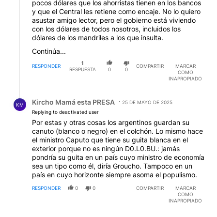
pocos dólares que los ahorristas tienen en los bancos
y que el Central les retiene como encaje. No lo quiero
asustar amigo lector, pero el gobierno está viviendo
con los dólares de todos nosotros, incluidos los
dólares de los mandriles a los que insulta.
Continúa...
1
RESPONDER
COMPARTIR
MARCAR
RESPUESTA
0
0
COMO
INAPROPIADO
Respuesta de Kircho Mamá esta PRESA.
Kircho Mamá esta PRESA
25 DE MAYO DE 2025
KM
Replying to deactivated user
Por estas y otras cosas los argentinos guardan su
canuto (blanco o negro) en el colchón. Lo mismo hace
el ministro Caputo que tiene su guita blanca en el
exterior porque no es ningún D0.L0.BU.: jamás
pondría su guita en un país cuyo ministro de economía
sea un tipo como él, diría Groucho. Tampoco en un
país en cuyo horizonte siempre asoma el populismo.
RESPONDER
0
0
COMPARTIR
MARCAR
COMO
INAPROPIADO
Comentario de Héctor Pezzano.