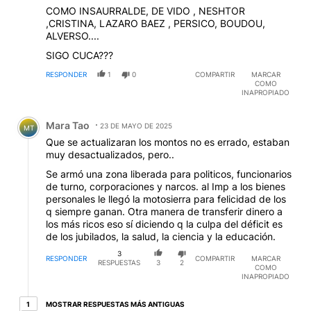
COMO INSAURRALDE, DE VIDO , NESHTOR
,CRISTINA, LAZARO BAEZ , PERSICO, BOUDOU,
ALVERSO....
SIGO CUCA???
RESPONDER
1
0
COMPARTIR
MARCAR
COMO
INAPROPIADO
Comentario de Mara Tao.
Mara Tao
23 DE MAYO DE 2025
MT
Que se actualizaran los montos no es errado, estaban
muy desactualizados, pero..
Se armó una zona liberada para politicos, funcionarios
de turno, corporaciones y narcos. al Imp a los bienes
personales le llegó la motosierra para felicidad de los
q siempre ganan. Otra manera de transferir dinero a
los más ricos eso sí diciendo q la culpa del déficit es
de los jubilados, la salud, la ciencia y la educación.
3
RESPONDER
COMPARTIR
MARCAR
RESPUESTAS
3
2
COMO
INAPROPIADO
1 respuesta más antiguas
MOSTRAR RESPUESTAS MÁS ANTIGUAS
1