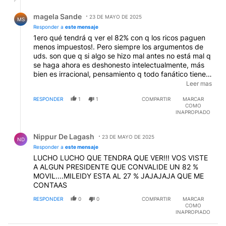
Respuesta de magela Sande.
magela Sande
23 DE MAYO DE 2025
MS
Responder a
este mensaje
1ero qué tendrá q ver el 82% con q los ricos paguen
menos impuestos!. Pero siempre los argumentos de
uds. son que q si algo se hizo mal antes no está mal q
se haga ahora es deshonesto intelectualmente, más
bien es irracional, pensamiento q todo fanático tiene .
Voy avisándole q los K empezaron así, justificando
Leer mas
cualquiera. Pero de últimas debería estudiar economía
RESPONDER
1
1
COMPARTIR
MARCAR
para entender q una cosa es 82% móvil a jubilados y
COMO
otra lo q hoy hace Milei en todas las áreas sociales ya
INAPROPIADO
mencionadas, pero en fin, es como dije antes a los
Respuesta de Nippur De Lagash.
cerebros fanatizados no se les puede argumentar
Nippur De Lagash
razonando ya estan perdidos en su laberinto de
23 DE MAYO DE 2025
ND
irrealidad.
Responder a
este mensaje
EDITADO
LUCHO LUCHO QUE TENDRA QUE VER!!! VOS VISTE
A ALGUN PRESIDENTE QUE CONVALIDE UN 82 %
MOVIL....MILEIDY ESTA AL 27 % JAJAJAJA QUE ME
CONTAAS
RESPONDER
0
0
COMPARTIR
MARCAR
COMO
INAPROPIADO