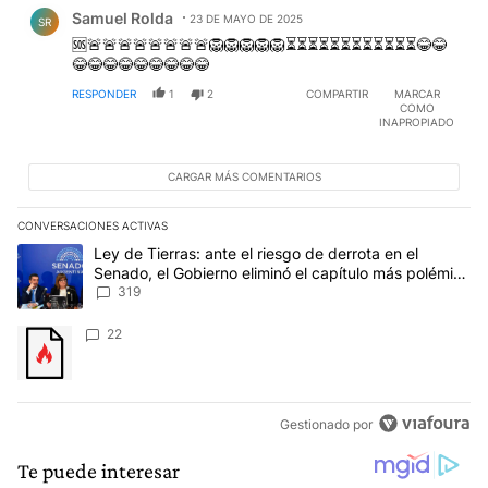
Comentario de Samuel Rolda.
Samuel Rolda
23 DE MAYO DE 2025
SR
🆘🚨🚨🚨🚨🚨🚨🚨🚨🦁🦁🦁🦁🦁⏳⏳⏳⏳⏳⏳⏳⏳⏳⏳⏳⏳😂😂
😂😂😂😂😂😂😂😂😂
RESPONDER
1
2
COMPARTIR
MARCAR
COMO
INAPROPIADO
CARGAR MÁS COMENTARIOS
CONVERSACIONES ACTIVAS
Este listado muestra los artículos con más comentarios en los últim
Un artículo de tendencia con el título "Ley de Tierras: ante el ri
Ley de Tierras: ante el riesgo de derrota en el
Senado, el Gobierno eliminó el capítulo más polémico
del proyecto
319
Un artículo de tendencia con el título "" con 22 comentarios.
22
Gestionado por