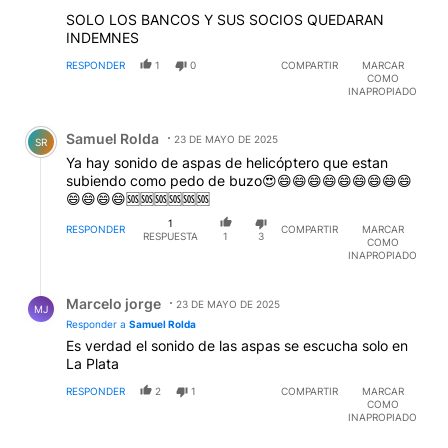
SOLO LOS BANCOS Y SUS SOCIOS QUEDARAN
INDEMNES
RESPONDER
1
0
COMPARTIR
MARCAR
COMO
INAPROPIADO
Comentario de Samuel Rolda.
Samuel Rolda
23 DE MAYO DE 2025
SR
Ya hay sonido de aspas de helicóptero que estan
subiendo como pedo de buzo😍😄😄😄😄😄😄😄😄😄
😄😄😄😄🆘🆘🆘🆘🆘🆘
1
RESPONDER
COMPARTIR
MARCAR
RESPUESTA
1
3
COMO
INAPROPIADO
Respuesta de Marcelo jorge.
Marcelo jorge
23 DE MAYO DE 2025
MJ
Responder a
Samuel Rolda
Es verdad el sonido de las aspas se escucha solo en
La Plata
RESPONDER
2
1
COMPARTIR
MARCAR
COMO
INAPROPIADO