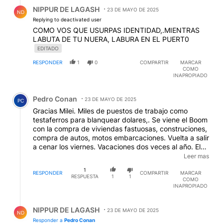
Respuesta de NIPPUR DE LAGASH.
NIPPUR DE LAGASH
23 DE MAYO DE 2025
ND
Replying to deactivated user
COMO VOS QUE USURPAS IDENTIDAD,.MIENTRAS
LABUTA DE TU NUERA, LABURA EN EL PUERT0
EDITADO
RESPONDER
1
0
COMPARTIR
MARCAR
COMO
INAPROPIADO
Comentario de Pedro Conan.
Pedro Conan
23 DE MAYO DE 2025
PC
Gracias Milei. Miles de puestos de trabajo como
testaferros para blanquear dolares,. Se viene el Boom
con la compra de viviendas fastuosas, construciones,
compra de autos, motos embarcaciones. Vuelta a salir
a cenar los viernes. Vacaciones dos veces al año. El
FMI contento, les vamos a pagar nuestra abultada
Leer mas
deuda. La nueva Colombia. A sacar los dolares sin
1
problemas. Mientras no se le ocurra a la Carrio hacer
RESPONDER
COMPARTIR
MARCAR
RESPUESTA
1
1
COMO
alguna denuncia.-
INAPROPIADO
Respuesta de NIPPUR DE LAGASH.
NIPPUR DE LAGASH
23 DE MAYO DE 2025
ND
Responder a
Pedro Conan