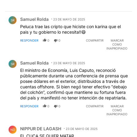
Comentario de Samuel Rolda.
Samuel Rolda
23 DE MAYO DE 2025
SR
Peluca trae las cripto que hiciste con karina que el
pais y tu gobierno lo necesita!!😄
RESPONDER
0
0
COMPARTIR
MARCAR
COMO
INAPROPIADO
Comentario de Samuel Rolda.
Samuel Rolda
23 DE MAYO DE 2025
SR
El ministro de Economía, Luis Caputo, reconoció
públicamente durante una conferencia de prensa que
posee dólares en el exterior, distribuidos a través de
cuentas offshore. Si bien negó tener efectivo “debajo
del colchón”, confirmó que mantiene su fortuna fuera
del país y manifestó no tener intención de repatriarla.
RESPONDER
0
0
COMPARTIR
MARCAR
COMO
INAPROPIADO
Comentario de NIPPUR DE LAGASH.
NIPPUR DE LAGASH
23 DE MAYO DE 2025
ND
EL CUCA SE QUIER MATAR