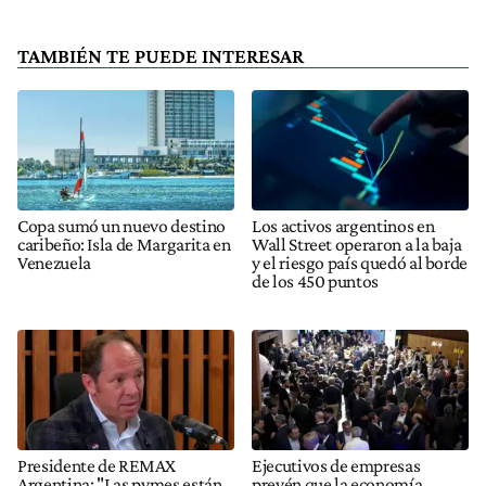
TAMBIÉN TE PUEDE INTERESAR
Copa sumó un nuevo destino
Los activos argentinos en
caribeño: Isla de Margarita en
Wall Street operaron a la baja
Venezuela
y el riesgo país quedó al borde
de los 450 puntos
Presidente de REMAX
Ejecutivos de empresas
Argentina: "Las pymes están
prevén que la economía