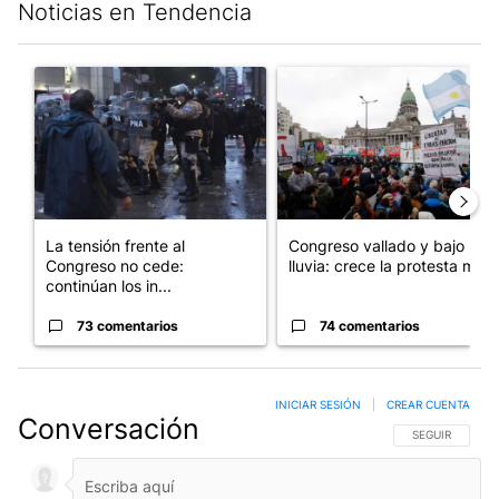
Noticias en Tendencia
Este listado muestra los artículos con más comentarios en los últim
Un artículo de tendencia con el título "La tensión frente al Con
Un artículo de tendencia con e
La tensión frente al
Congreso vallado y bajo la
Congreso no cede:
lluvia: crece la protesta mi...
continúan los in...
73 comentarios
74 comentarios
INICIAR SESIÓN
|
CREAR CUENTA
Conversación
SIGA ESTA CO
SEGUIR