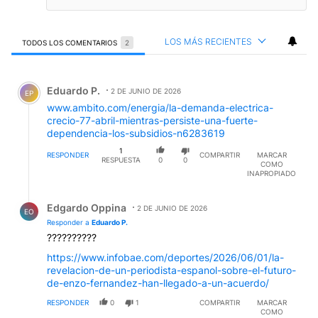
LOS MÁS RECIENTES
TODOS LOS COMENTARIOS
2
Todos los comentarios
Comentario de Eduardo P..
Eduardo P.
2 DE JUNIO DE 2026
EP
www.ambito.com/energia/la-demanda-electrica-
crecio-77-abril-mientras-persiste-una-fuerte-
dependencia-los-subsidios-n6283619
1
RESPONDER
COMPARTIR
MARCAR
RESPUESTA
0
0
COMO
INAPROPIADO
Respuesta de Edgardo Oppina.
Edgardo Oppina
2 DE JUNIO DE 2026
EO
Responder a
Eduardo P.
??????????
https://www.infobae.com/deportes/2026/06/01/la-
revelacion-de-un-periodista-espanol-sobre-el-futuro-
de-enzo-fernandez-han-llegado-a-un-acuerdo/
RESPONDER
0
1
COMPARTIR
MARCAR
COMO