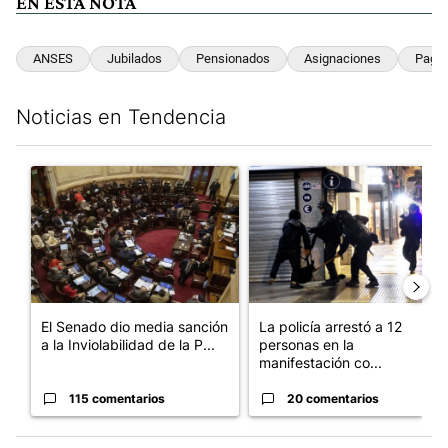
EN ESTA NOTA
ANSES
Jubilados
Pensionados
Asignaciones
Pago
Noticias en Tendencia
Este listado muestra los artículos con más comentarios en los últim
Un artículo de tendencia con el título "El Senado dio media san
Un artículo de tendencia con e
El Senado dio media sanción
La policía arrestó a 12
a la Inviolabilidad de la P...
personas en la
manifestación co...
115 comentarios
20 comentarios