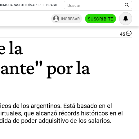
ICIAS
CARAS
EXITOÍNA
PERFIL BRASIL
INGRESAR
SUSCRIBITE
45
Ma
 la
Ra
“L
su
ante" por la
en
los
ser
hi
qu
la
ca
en
icos de los argentinos. Está basado en el
la
rtuales, que alcanzó récords históricos en el
fam
se
dida de poder adquisitivo de los salarios.
te
qu
red