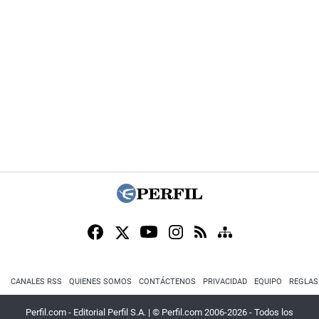
CANALES RSS
QUIENES SOMOS
CONTÁCTENOS
PRIVACIDAD
EQUIPO
REGLAS
Perfil.com - Editorial Perfil S.A.
| © Perfil.com 2006-2026 - Todos los