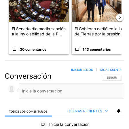
El Senado dio media sanción
El Gobierno cedió en la Ley
a la Inviolabilidad de la P...
de Tierras por la presión d...
30 comentarios
143 comentarios
INICIAR SESIÓN
|
CREAR CUENTA
Conversación
SIGA ESTA CO
SEGUIR
LOS MÁS RECIENTES
TODOS LOS COMENTARIOS
Todos los comentarios
Inicie la conversación