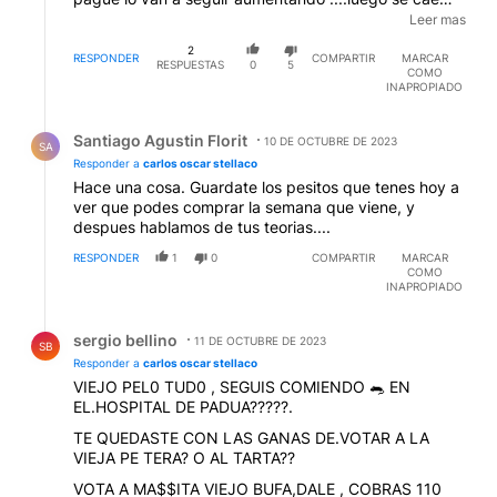
cómo pasó anteriormente...nadie puede saber si ellos
Leer mas
compran o venden no hay cifras al respecto pueden
2
ser mil dólares los que mueve el mercado o diez
RESPONDER
COMPARTIR
MARCAR
RESPUESTAS
0
5
COMO
millones....cómo dije antes ..mientras haya giles que
INAPROPIADO
compran el obelisco lo van a seguir subiendo .
Respuesta de Santiago Agustin Florit.
Santiago Agustin Florit
10 DE OCTUBRE DE 2023
SA
Responder a
carlos oscar stellaco
Hace una cosa. Guardate los pesitos que tenes hoy a
ver que podes comprar la semana que viene, y
despues hablamos de tus teorias....
RESPONDER
1
0
COMPARTIR
MARCAR
COMO
INAPROPIADO
Respuesta de sergio bellino.
sergio bellino
11 DE OCTUBRE DE 2023
SB
Responder a
carlos oscar stellaco
VIEJO PEL0 TUD0 , SEGUIS COMIENDO 🐀 EN
EL.HOSPITAL DE PADUA?????.
TE QUEDASTE CON LAS GANAS DE.VOTAR A LA
VIEJA PE TERA? O AL TARTA??
VOTA A MA$$ITA VIEJO BUFA,DALE , COBRAS 110