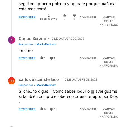
segui comprando polenta y apurate porque mañana
está mas cara!
2
RESPONDER
COMPARTIR
MARCAR
RESPUESTAS
4
1
COMO
INAPROPIADO
Respuesta de Carlos Berzini.
Carlos Berzini
10 DE OCTUBRE DE 2023
CB
Responder a
Mario Benitez
Te creo
RESPONDER
1
1
COMPARTIR
MARCAR
COMO
INAPROPIADO
Respuesta de carlos oscar stellaco.
carlos oscar stellaco
10 DE OCTUBRE DE 2023
CO
Responder a
Mario Benitez
Si ché..no digas ¡¡¡Cómo sabés loquillo ¡¡¡ averiguame
si también compró el obelisco ..que corrupto por Diós
.
RESPONDER
0
1
COMPARTIR
MARCAR
COMO
INAPROPIADO
Comentario de horacio ortelli.