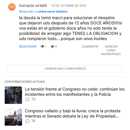
Respuesta de horacio ortelli.
horacio ortelli
10 DE OCTUBRE DE 2023
HO
Responder a
carlos oscar stellaco
la deuda la tomó macri para solucionar el desastre
que dejaron uds después de 12 años DOCE AÑOS!!!!si
vos estás en el gobierno doce años no solo tenés la
posibilidad de arreglar algo TENES LA OBLIGACION y
uds rompieron todo....porque son unos inutiles
RESPONDER
1
0
COMPARTIR
MARCAR
COMO
INAPROPIADO
CARGAR MÁS COMENTARIOS
CONVERSACIONES ACTIVAS
Este listado muestra los artículos con más comentarios en los últim
Un artículo de tendencia con el título "La tensión frente al Congre
La tensión frente al Congreso no cede: continúan los
incidentes entre los manifestantes y la Policía
75
Un artículo de tendencia con el título "Congreso vallado y bajo la
Congreso vallado y bajo la lluvia: crece la protesta
mientras el Senado debate la Ley de Propiedad
Privada
74