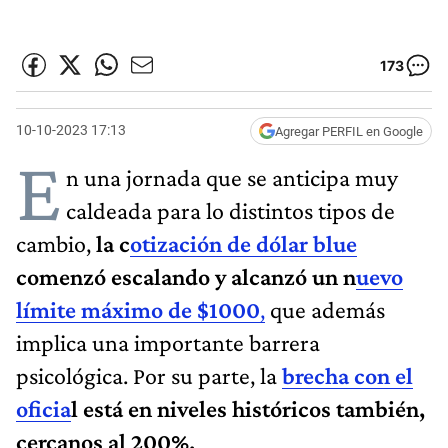
173
10-10-2023 17:13
Agregar PERFIL en Google
E
n una jornada que se anticipa muy
caldeada para lo distintos tipos de
cambio,
la c
otización de dólar blue
comenzó escalando y alcanzó un n
uevo
límite máximo de $1000
,
que además
implica una importante barrera
psicológica. Por su parte, la
brecha con el
oficia
l está en niveles históricos también,
cercanos al 200%.