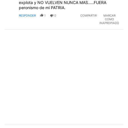
explota y NO VUELVEN NUNCA MAS.....FUERA
peronismo de mi PATRIA.
RESPONDER
1
0
COMPARTIR
MARCAR
COMO
INAPROPIADO
Comentario de Capitancito Carlos Sungría.