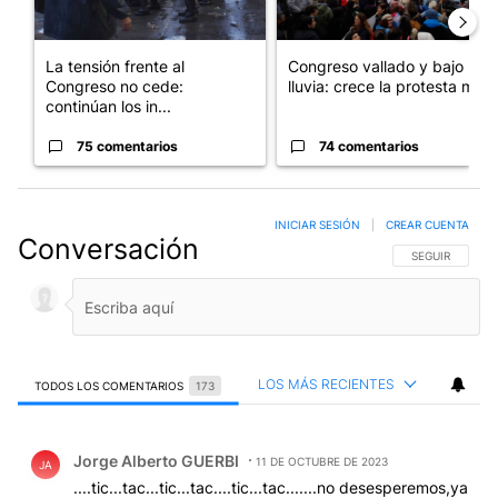
La tensión frente al
Congreso vallado y bajo la
Congreso no cede:
lluvia: crece la protesta mi...
continúan los in...
75 comentarios
74 comentarios
INICIAR SESIÓN
|
CREAR CUENTA
Conversación
SIGA ESTA CO
SEGUIR
LOS MÁS RECIENTES
TODOS LOS COMENTARIOS
173
Todos los comentarios
Comentario de Jorge Alberto GUERBI.
Jorge Alberto GUERBI
11 DE OCTUBRE DE 2023
JA
....tic...tac...tic...tac....tic...tac.......no desesperemos,ya