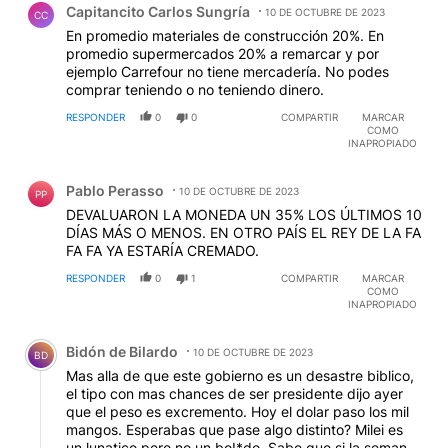
Capitancito Carlos Sungría
10 DE OCTUBRE DE 2023
CC
En promedio materiales de construcción 20%. En
promedio supermercados 20% a remarcar y por
ejemplo Carrefour no tiene mercadería. No podes
comprar teniendo o no teniendo dinero.
RESPONDER
0
0
COMPARTIR
MARCAR
COMO
INAPROPIADO
Comentario de Pablo Perasso.
Pablo Perasso
10 DE OCTUBRE DE 2023
PP
DEVALUARON LA MONEDA UN 35% LOS ÚLTIMOS 10
DÍAS MÁS O MENOS. EN OTRO PAÍS EL REY DE LA FA
FA FA YA ESTARÍA CREMADO.
RESPONDER
0
1
COMPARTIR
MARCAR
COMO
INAPROPIADO
Comentario de Bidón de Bilardo.
Bidón de Bilardo
10 DE OCTUBRE DE 2023
BD
Mas alla de que este gobierno es un desastre biblico,
el tipo con mas chances de ser presidente dijo ayer
que el peso es excremento. Hoy el dolar paso los mil
mangos. Esperabas que pase algo distinto? Milei es
un lunatico pero no un boI*do. Sabe que si la semana