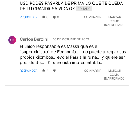
USD PODES PASARLA DE PRIMA LO QUE TE QUEDA
DE TU GRANDI0SA VIDA QK
EDITADO
RESPONDER
0
0
COMPARTIR
MARCAR
COMO
INAPROPIADO
Comentario de Carlos Berzini.
Carlos Berzini
10 DE OCTUBRE DE 2023
CB
El único responsable es Massa que es el
"superministro" de Economía......no puede arreglar sus
propios kilombos..llevo el País a la ruina....y quiere ser
presidente..... Kirchnerista impresentable...
RESPONDER
4
1
COMPARTIR
MARCAR
COMO
INAPROPIADO