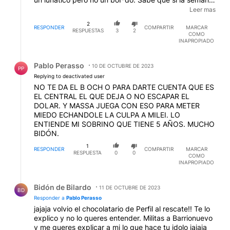
que viene el dolar se va entre 1500 y 2mil pesos gana
Leer mas
en 1era vuelta. Y esta haciendo todo lo posible para
2
que pase eso.
RESPONDER
COMPARTIR
MARCAR
RESPUESTAS
3
2
COMO
INAPROPIADO
Respuesta de Pablo Perasso.
Pablo Perasso
10 DE OCTUBRE DE 2023
PP
Replying to deactivated user
NO TE DA EL B OCH O PARA DARTE CUENTA QUE ES
EL CENTRAL EL QUE DEJA O NO ESCAPAR EL
DOLAR. Y MASSA JUEGA CON ESO PARA METER
MIEDO ECHANDOLE LA CULPA A MILEI. LO
ENTIENDE MI SOBRINO QUE TIENE 5 AÑOS. MUCHO
BIDÓN.
1
RESPONDER
COMPARTIR
MARCAR
RESPUESTA
0
0
COMO
INAPROPIADO
Respuesta de Bidón de Bilardo.
Bidón de Bilardo
11 DE OCTUBRE DE 2023
BD
Responder a
Pablo Perasso
jajaja volvio el chocolatario de Perfil al rescate!! Te lo
explico y no lo queres entender. Militas a Barrionuevo
y me queres explicar a mi lo que hace tu idolo jajaja