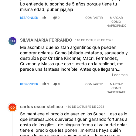
Lo entiende tu sobrino de 5 años porque tiene tu
misma edad, puber jajajaja
RESPONDER
1
0
COMPARTIR
MARCAR
COMO
INAPROPIADO
Comentario de SILVIA MARIA FERRANDO.
SILVIA MARIA FERRANDO
10 DE OCTUBRE DE 2023
SM
Me asombra que existan argentinos que pueden
comprar dólares. Como jubilada estafada, saqueada y
destruída por Cristina Kirchner, Macri, Fernandez,
Guzman y Massa que eso suceda en la realidad, me
parece una fantasía increíble. Antes que llegaran
estos delincuentes fascinerosos de los politicos , yo
Leer mas
también podía comprar algun billetito para ahorro.
RESPONDER
3
0
COMPARTIR
MARCAR
Destruyeron mi vida y la de la mayoría de los
COMO
argentinos. LOS QUIERO A TODOS INVESTIGADOS,
INAPROPIADO
CONFISCADOS Y PRESOS A PERPETUIDAD. Los
Comentario de carlos oscar stellaco.
quiero a todos en la cárcel.
carlos oscar stellaco
10 DE OCTUBRE DE 2023
CO
Se mantiene el precio de ayer en los Super ...eso es lo
que interesa...los cueveros siguen ganando fortunas a
costa de los giles ..de ninguna forma el valor del dólar
tiene el precio que les ponen ..mientras haya quién
pague lo van a seguir aumentando ....luego se cae