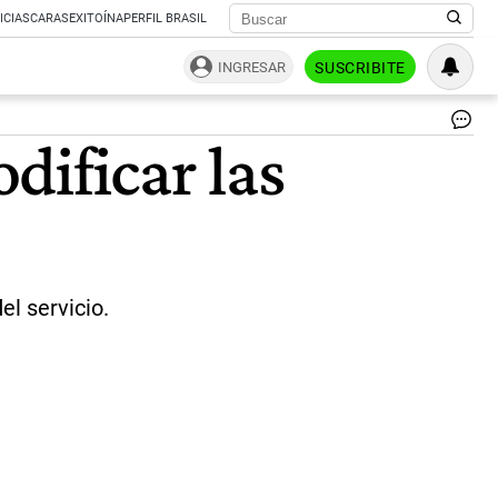
ICIAS
CARAS
EXITOÍNA
PERFIL BRASIL
INGRESAR
SUSCRIBITE
|
dificar las
Ce
l servicio.