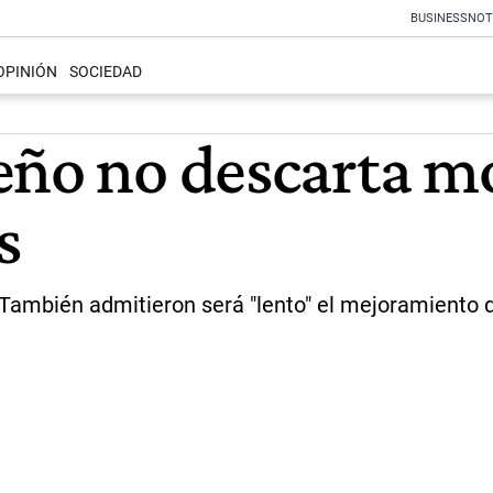
BUSINESS
NOT
OPINIÓN
SOCIEDAD
eño no descarta mo
s
También admitieron será "lento" el mejoramiento de