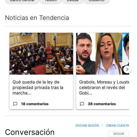
Noticias en Tendencia
Este listado muestra los artículos con más comentarios en los últim
Un artículo de tendencia con el título "Qué queda de la ley de p
Un artículo de tendencia con e
Qué queda de la ley de
Grabois, Moreau y Lousteau
propiedad privada tras la
celebraron el revés del
marcha...
Gobi...
18 comentarios
38 comentarios
INICIAR SESIÓN
|
CREAR CUENTA
Conversación
SIGA ESTA CO
SEGUIR