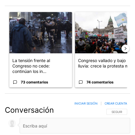
Este listado muestra los artículos con más comentarios en los últim
Un artículo de tendencia con el título "La tensión frente al Con
Un artículo de tendencia con e
La tensión frente al
Congreso vallado y bajo la
Congreso no cede:
lluvia: crece la protesta mi...
continúan los in...
73 comentarios
74 comentarios
INICIAR SESIÓN
|
CREAR CUENTA
Conversación
SIGA ESTA CO
SEGUIR