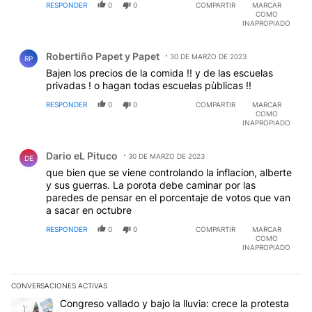
RESPONDER
0
0
COMPARTIR
MARCAR
COMO
INAPROPIADO
Comentario de Robertiño Papet y Papet.
Robertiño Papet y Papet
30 DE MARZO DE 2023
RP
Bajen los precios de la comida !! y de las escuelas
privadas ! o hagan todas escuelas pùblicas !!
RESPONDER
0
0
COMPARTIR
MARCAR
COMO
INAPROPIADO
Comentario de Dario eL Pituco.
Dario eL Pituco
30 DE MARZO DE 2023
DE
que bien que se viene controlando la inflacion, alberte
y sus guerras. La porota debe caminar por las
paredes de pensar en el porcentaje de votos que van
a sacar en octubre
RESPONDER
0
0
COMPARTIR
MARCAR
COMO
INAPROPIADO
CONVERSACIONES ACTIVAS
Este listado muestra los artículos con más comentarios en los últim
Un artículo de tendencia con el título "Congreso vallado y bajo la
Congreso vallado y bajo la lluvia: crece la protesta