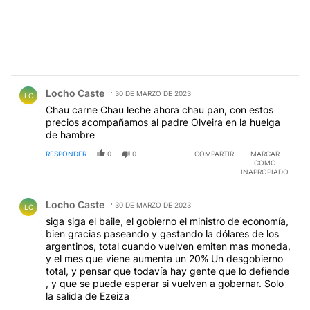
Comentario de Locho Caste.
Locho Caste
30 DE MARZO DE 2023
LC
Chau carne Chau leche ahora chau pan, con estos
precios acompañamos al padre Olveira en la huelga
de hambre
RESPONDER
0
0
COMPARTIR
MARCAR
COMO
INAPROPIADO
Comentario de Locho Caste.
Locho Caste
30 DE MARZO DE 2023
LC
siga siga el baile, el gobierno el ministro de economía,
bien gracias paseando y gastando la dólares de los
argentinos, total cuando vuelven emiten mas moneda,
y el mes que viene aumenta un 20% Un desgobierno
total, y pensar que todavía hay gente que lo defiende
, y que se puede esperar si vuelven a gobernar. Solo
la salida de Ezeiza