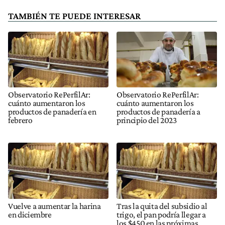
TAMBIÉN TE PUEDE INTERESAR
Observatorio RePerfilAr:
Observatorio RePerfilAr:
cuánto aumentaron los
cuánto aumentaron los
productos de panadería en
productos de panadería a
febrero
principio del 2023
Vuelve a aumentar la harina
Tras la quita del subsidio al
en diciembre
trigo, el pan podría llegar a
los $450 en las próximas